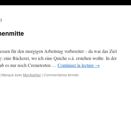
0
henmitte
essen für den morgigen Arbeitstag vorbereitet – da war das Ziel
: eine Bäckerei, wo ich eine Quiche o.ä. erstehen wollte. In der
gab es nur noch Cremetorten …
Continuer la lecture
→
sur
|
Marqué avec
Montpellier
|
Commentaires fermés
Rundgang
in
der
Wochenmitte