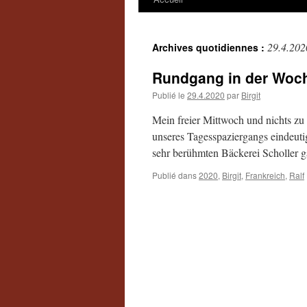
29.4.202
Archives quotidiennes :
Rundgang in der Woc
Publié le
29.4.2020
par
Birgit
Mein freier Mittwoch und nichts zu 
unseres Tagesspaziergangs eindeutig
sehr berühmten Bäckerei Scholler 
Publié dans
2020
,
Birgit
,
Frankreich
,
Ralf