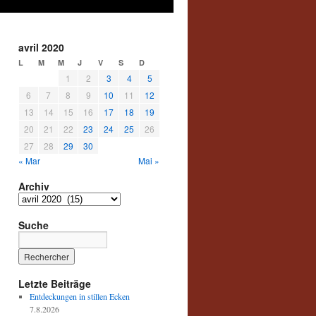
avril 2020
L
M
M
J
V
S
D
1
2
3
4
5
6
7
8
9
10
11
12
13
14
15
16
17
18
19
20
21
22
23
24
25
26
27
28
29
30
« Mar
Mai »
Archiv
Archiv
Suche
Letzte Beiträge
Entdeckungen in stillen Ecken
7.8.2026