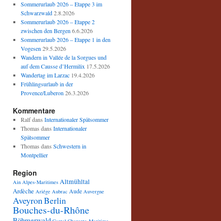
Sommerurlaub 2026 – Etappe 3 im
Schwarzwald
2.8.2026
Sommerurlaub 2026 – Etappe 2
zwischen den Bergen
6.6.2026
Sommerurlaub 2026 – Etappe 1 in den
Vogesen
29.5.2026
Wandern in Vallée de la Sorgues und
auf dem Causse d’Hermilix
17.5.2026
Wandertag im Larzac
19.4.2026
Frühlingsurlaub in der
Provence/Luberon
26.3.2026
Kommentare
Ralf
dans
Internationaler Spätsommer
Thomas
dans
Internationaler
Spätsommer
Thomas
dans
Schwestern in
Montpellier
Region
Altmühltal
Ain
Alpes-Maritimes
Ardèche
Aude
Ariége
Aubrac
Auvergne
Aveyron
Berlin
Bouches-du-Rhône
Böhmerwald