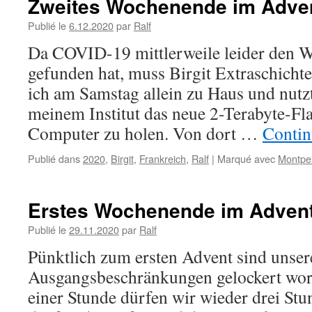
Zweites Wochenende im Adve
Publié le
6.12.2020
par
Ralf
Da COVID-19 mittlerweile leider den W
gefunden hat, muss Birgit Extraschicht
ich am Samstag allein zu Haus und nutz
meinem Institut das neue 2-Terabyte-Fl
Computer zu holen. Von dort …
Contin
Publié dans
2020
,
Birgit
,
Frankreich
,
Ralf
|
Marqué avec
Montpel
Erstes Wochenende im Adven
Publié le
29.11.2020
par
Ralf
Pünktlich zum ersten Advent sind unser
Ausgangsbeschränkungen gelockert worde
einer Stunde dürfen wir wieder drei Stu