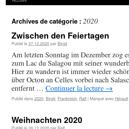
2020
Archives de catégorie :
Zwischen den Feiertagen
Publié le
27.12.2020
par
Birgit
Am letzten Sonntag im Dezember zog es
zum Lac du Salagou mit seiner wunder
Hier zu wandern ist immer wieder schön
über Octon an Celles vorbei nach Salasc
entfernt …
Continuer la lecture
→
Publié dans
2020
,
Birgit
,
Frankreich
,
Ralf
|
Marqué avec
Hérault
Weihnachten 2020
Publié le
26.12.2020
par
Ralf