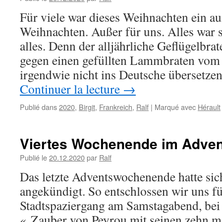
Für viele war dieses Weihnachten ein a
Weihnachten. Außer für uns. Alles war s
alles. Denn der alljährliche Geflügelbra
gegen einen gefüllten Lammbraten vom
irgendwie nicht ins Deutsche übersetze
Continuer la lecture
→
Publié dans
2020
,
Birgit
,
Frankreich
,
Ralf
|
Marqué avec
Hérault
Viertes Wochenende im Adven
Publié le
20.12.2020
par
Ralf
Das letzte Adventswochenende hatte sic
angekündigt. So entschlossen wir uns fü
Stadtspaziergang am Samstagabend, bei
« Zauber von Peyrou mit seinen zehn m