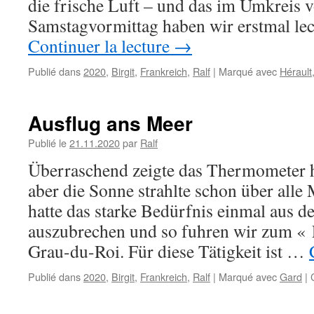
die frische Luft – und das im Umkreis 
Samstagvormittag haben wir erstmal le
Continuer la lecture
→
Publié dans
2020
,
Birgit
,
Frankreich
,
Ralf
|
Marqué avec
Hérault
Ausflug ans Meer
Publié le
21.11.2020
par
Ralf
Überraschend zeigte das Thermometer 
aber die Sonne strahlte schon über alle
hatte das starke Bedürfnis einmal aus
auszubrechen und so fuhren wir zum «
Grau-du-Roi. Für diese Tätigkeit ist …
Publié dans
2020
,
Birgit
,
Frankreich
,
Ralf
|
Marqué avec
Gard
|