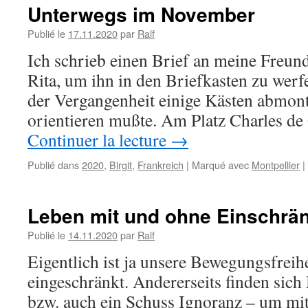
Unterwegs im November
Publié le
17.11.2020
par
Ralf
Ich schrieb einen Brief an meine Freu
Rita, um ihn in den Briefkasten zu werfe
der Vergangenheit einige Kästen abmonti
orientieren mußte. Am Platz Charles d
Continuer la lecture
→
Publié dans
2020
,
Birgit
,
Frankreich
|
Marqué avec
Montpellier
|
Leben mit und ohne Einschrä
Publié le
14.11.2020
par
Ralf
Eigentlich ist ja unsere Bewegungsfreihe
eingeschränkt. Andererseits finden sich
bzw. auch ein Schuss Ignoranz – um mit