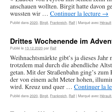
anschauen wollten. Birgit hatte davon g
wussten wir …
Continuer la lecture
→
Publié dans
2020
,
Birgit
,
Frankreich
,
Ralf
|
Marqué avec
Hérault
Drittes Wochenende im Adven
Publié le
13.12.2020
par
Ralf
Weihnachtsmärkte gibt’s ja dieses Jahr n
trotzdem mal durch die abendliche Altst
getan. Mit der Straßenbahn ging’s zum 
der von einem acht Meter hohen, illumin
wird. Kreuz und quer …
Continuer la l
Publié dans
2020
,
Birgit
,
Frankreich
,
Ralf
|
Marqué avec
Hérault