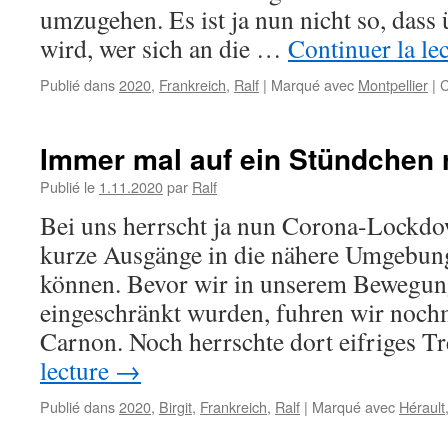
umzugehen. Es ist ja nun nicht so, dass ü
wird, wer sich an die …
Continuer la le
Publié dans
2020
,
Frankreich
,
Ralf
|
Marqué avec
Montpellier
|
C
Immer mal auf ein Stündchen 
Publié le
1.11.2020
par
Ralf
Bei uns herrscht ja nun Corona-Lockdow
kurze Ausgänge in die nähere Umgebu
können. Bevor wir in unserem Bewegun
eingeschränkt wurden, fuhren wir noch
Carnon. Noch herrschte dort eifriges 
lecture
→
Publié dans
2020
,
Birgit
,
Frankreich
,
Ralf
|
Marqué avec
Hérault