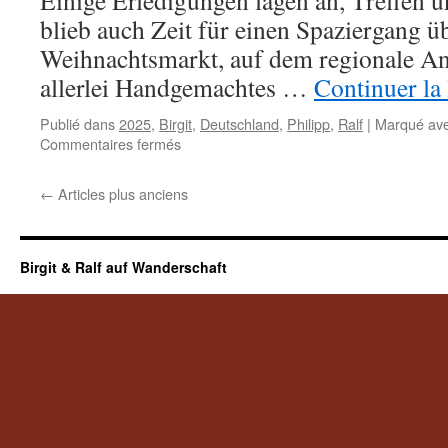
Einige Erledigungen lagen an, Treffen 
blieb auch Zeit für einen Spaziergang ü
Weihnachtsmarkt, auf dem regionale An
allerlei Handgemachtes …
Continuer la
Publié dans
2025
,
Birgit
,
Deutschland
,
Philipp
,
Ralf
|
Marqué av
sur
Commentaires fermés
Sonderfahrt
nach
←
Articles plus anciens
Tübingen
Birgit & Ralf auf Wanderschaft