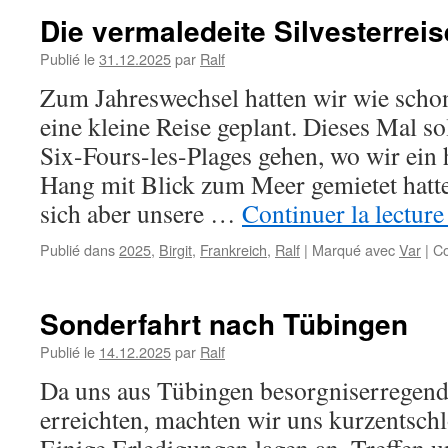
Die vermaledeite Silvesterreis
Publié le
31.12.2025
par
Ralf
Zum Jahreswechsel hatten wir wie scho
eine kleine Reise geplant. Dieses Mal sol
Six-Fours-les-Plages gehen, wo wir ei
Hang mit Blick zum Meer gemietet hatt
sich aber unsere …
Continuer la lectur
Publié dans
2025
,
Birgit
,
Frankreich
,
Ralf
|
Marqué avec
Var
|
Co
Sonderfahrt nach Tübingen
Publié le
14.12.2025
par
Ralf
Da uns aus Tübingen besorgniserregend
erreichten, machten wir uns kurzentschl