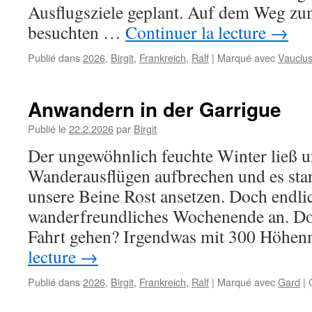
Ausflugsziele geplant. Auf dem Weg zu
besuchten …
Continuer la lecture
→
Publié dans
2026
,
Birgit
,
Frankreich
,
Ralf
|
Marqué avec
Vauclu
Anwandern in der Garrigue
Publié le
22.2.2026
par
Birgit
Der ungewöhnlich feuchte Winter ließ un
Wanderausflügen aufbrechen und es stan
unsere Beine Rost ansetzen. Doch endlic
wanderfreundliches Wochenende an. Doc
Fahrt gehen? Irgendwas mit 300 Höhe
lecture
→
Publié dans
2026
,
Birgit
,
Frankreich
,
Ralf
|
Marqué avec
Gard
|