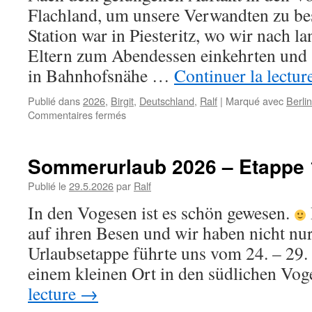
Flachland, um unsere Verwandten zu bes
Station war in Piesteritz, wo wir nach la
Eltern zum Abendessen einkehrten und 
in Bahnhofsnähe …
Continuer la lectur
Publié dans
2026
,
Birgit
,
Deutschland
,
Ralf
|
Marqué avec
Berlin
sur
Commentaires fermés
Sommerurlaub
2026
–
Sommerurlaub 2026 – Etappe 
Etappe
2
Publié le
29.5.2026
par
Ralf
zwischen
In den Vogesen ist es schön gewesen.
den
Bergen
auf ihren Besen und wir haben nicht nur
Urlaubsetappe führte uns vom 24. – 29.
einem kleinen Ort in den südlichen Vo
lecture
→