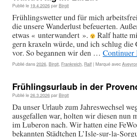
Publié le
19.4.2026
par
Birgit
Frühlingswetter und für mich arbeitsfr
die unsere Wanderlust befeuerten. Auße
etwas « unterwandert ».
Ralf hatte mi
gern kraxeln würde, und ich schlug die
vor. So begannen wir den …
Continuer 
Publié dans
2026
,
Birgit
,
Frankreich
,
Ralf
|
Marqué avec
Aveyro
Frühlingsurlaub in der Prove
Publié le
26.3.2026
par
Birgit
Da unser Urlaub zum Jahreswechsel we
ausgefallen war, holten wir diesen nun 
im Luberon nach. Wir hatten eine FeWo 
bekannten Städtchen L’Isle-sur-la-Sorg