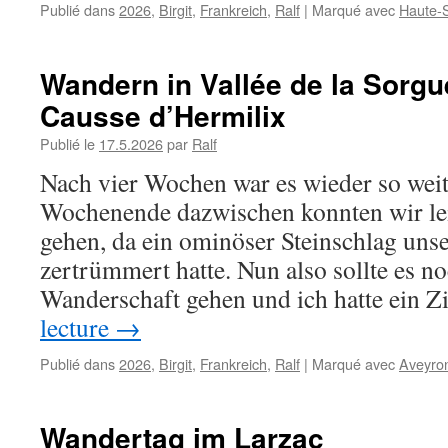
Publié dans
2026
,
Birgit
,
Frankreich
,
Ralf
|
Marqué avec
Haute-
Wandern in Vallée de la Sorg
Causse d’Hermilix
Publié le
17.5.2026
par
Ralf
Nach vier Wochen war es wieder so weit
Wochenende dazwischen konnten wir lei
gehen, da ein ominöser Steinschlag uns
zertrümmert hatte. Nun also sollte es n
Wanderschaft gehen und ich hatte ein 
lecture
→
Publié dans
2026
,
Birgit
,
Frankreich
,
Ralf
|
Marqué avec
Aveyro
Wandertag im Larzac