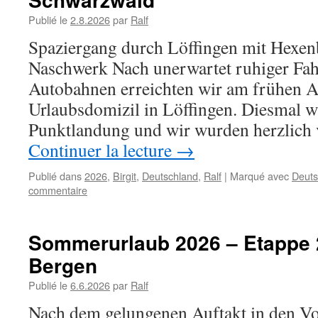
Publié le
2.8.2026
par
Ralf
Spaziergang durch Löffingen mit Hexe
Naschwerk Nach unerwartet ruhiger Fah
Autobahnen erreichten wir am frühen A
Urlaubsdomizil in Löffingen. Diesmal wa
Punktlandung und wir wurden herzlich
Continuer la lecture
→
Publié dans
2026
,
Birgit
,
Deutschland
,
Ralf
|
Marqué avec
Deuts
commentaire
Sommerurlaub 2026 – Etappe 
Bergen
Publié le
6.6.2026
par
Ralf
Nach dem gelungenen Auftakt in den Vo