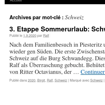
Schweiz
Archives par mot-clé :
3. Etappe Sommerurlaub: Sch
Publié le
1.9.2020
par
Ralf
Nach dem Familienbesuch in Piesteritz 
wieder gen Süden. Die erste Zwischensta
Schweiz auf die Burg Schwandegg. Dies
Ralf als Überraschung gebucht. Behütet
von Ritter Octavianus, der …
Continuer 
Publié dans
2020
,
Birgit
,
Ralf
,
Schweiz
|
Marqué avec
Schweiz
|