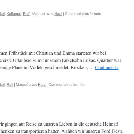
sur
kel
,
Kollegen
,
Ralf
|
Marqué avec
Harz
|
Commentaires fermés
Herbsturlaub
Teil
3:
Im
Harz
en Frühstück mit Christian und Emma starteten wir bei
e erste Urlaubsreise mit unserem Enkelsohn Lukas. Quartier war
 einige Pläne im Vorfeld geschmiedet: Brocken, …
Continuer la
sur
kel
,
Ralf
|
Marqué avec
Harz
|
Commentaires fermés
Harzreise
ir gingen auf Reise zu unseren Lieben in die deutsche Heimat!
henken zu transportieren hatten, wählten wir unseren Ford Fiesta