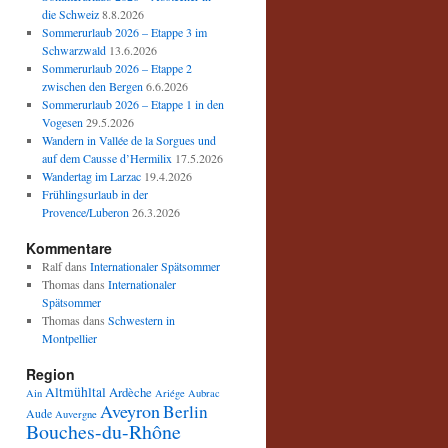
die Schweiz
8.8.2026
Sommerurlaub 2026 – Etappe 3 im
Schwarzwald
13.6.2026
Sommerurlaub 2026 – Etappe 2
zwischen den Bergen
6.6.2026
Sommerurlaub 2026 – Etappe 1 in den
Vogesen
29.5.2026
Wandern in Vallée de la Sorgues und
auf dem Causse d’Hermilix
17.5.2026
Wandertag im Larzac
19.4.2026
Frühlingsurlaub in der
Provence/Luberon
26.3.2026
Kommentare
Ralf
dans
Internationaler Spätsommer
Thomas
dans
Internationaler
Spätsommer
Thomas
dans
Schwestern in
Montpellier
Region
Altmühltal
Ardèche
Ain
Ariége
Aubrac
Aveyron
Berlin
Aude
Auvergne
Bouches-du-Rhône