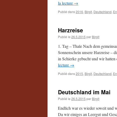
la lecture
→
Publié dans
2016
,
Birgit
,
Deutschland
,
En
Harzreise
Publié le
26.5.2015
par
Birgit
1. Tag – Thale Nach dem gemeinsam
Sonnenschein unsere Harzreise – di
in Schierke gebucht und wir hatten
lecture
→
Publié dans
2015
,
Birgit
,
Deutschland
,
En
Deutschland im Mai
Publié le
26.5.2015
par
Birgit
Endlich war es wieder soweit und w
Da wir einiges an Leergut und Gesc