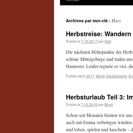
Harz
Archives par mot-clé :
Herbstreise: Wandern
Publié le
7.10.2017
par
Ralf
Die nächsten Höhepunkte der Herbs
schöne Mittelgebirge und trafen un
Hannover. Leider regnete es viel,
Publié dans
2017
,
Birgit
,
Deutschland
,
En
Herbsturlaub Teil 3: I
Publié le
7.10.2016
par
Birgit
Schon seit Monaten freuten wir uns
auch mit Emma verbringen würden. 
und toben, spielen und kuscheln –