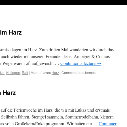
 im Harz
treise lagen im Harz. Zum dritten Mal wanderten wir durch das
s auch wieder mit unseren Freunden Jens, Annegret & Co. aus
 die Wege waren oft aufgeweicht …
Continuer la lecture
→
sur
kel
,
Kollegen
,
Ralf
|
Marqué avec
Harz
|
Commentaires fermés
Herbstreise:
Wandern
im
m Harz
Harz
 auf die Ferienwoche im Harz, die wir mit Lukas und erstmals
Seilbahn fahren, Stempel sammeln, Sommerrodelbahn, klettern
 das volle Großeltern/Enkelprogramm! Wir hatten ein …
Continuer