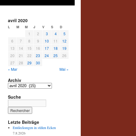
avril 2020
L
M
M
J
V
S
D
1
2
3
4
5
6
7
8
9
10
11
12
13
14
15
16
17
18
19
20
21
22
23
24
25
26
27
28
29
30
« Mar
Mai »
Archiv
Archiv
Suche
Letzte Beiträge
Entdeckungen in stillen Ecken
7.8.2026