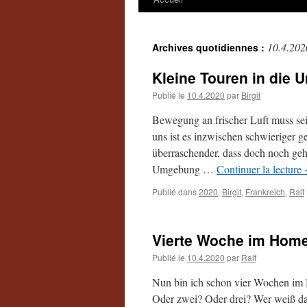
10.4.202
Archives quotidiennes :
Kleine Touren in die
Publié le
10.4.2020
par
Birgit
Bewegung an frischer Luft muss sei
uns ist es inzwischen schwieriger
überraschender, dass doch noch geh
Umgebung …
Continuer la lecture
Publié dans
2020
,
Birgit
,
Frankreich
,
Ralf
Vierte Woche im Home
Publié le
10.4.2020
par
Ralf
Nun bin ich schon vier Wochen im
Oder zwei? Oder drei? Wer weiß da