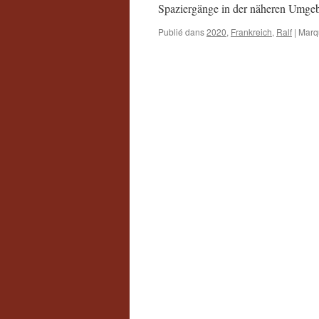
Spaziergänge in der näheren Umg
Publié dans
2020
,
Frankreich
,
Ralf
|
Marq