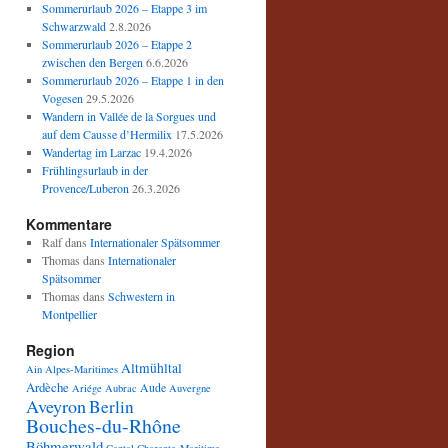
Sommerurlaub 2026 – Etappe 3 im
Schwarzwald
2.8.2026
Sommerurlaub 2026 – Etappe 2
zwischen den Bergen
6.6.2026
Sommerurlaub 2026 – Etappe 1 in den
Vogesen
29.5.2026
Wandern in Vallée de la Sorgues und
auf dem Causse d’Hermilix
17.5.2026
Wandertag im Larzac
19.4.2026
Frühlingsurlaub in der
Provence/Luberon
26.3.2026
Kommentare
Ralf
dans
Internationaler Spätsommer
Thomas
dans
Internationaler
Spätsommer
Thomas
dans
Schwestern in
Montpellier
Region
Altmühltal
Ain
Alpes-Maritimes
Ardèche
Aude
Ariége
Aubrac
Auvergne
Aveyron
Berlin
Bouches-du-Rhône
Böhmerwald