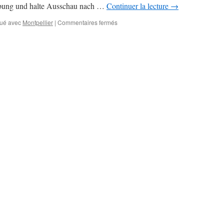
ebung und halte Ausschau nach …
Continuer la lecture
→
sur
ué avec
Montpellier
|
Commentaires fermés
Vierte
Woche
im
Home
Office