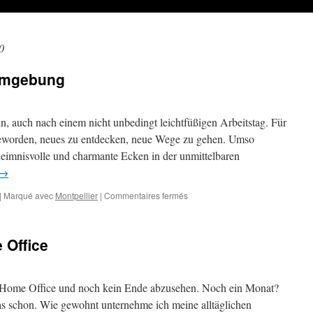
0
 Umgebung
n, auch nach einem nicht unbedingt leichtfüßigen Arbeitstag. Für
 geworden, neues zu entdecken, neue Wege zu gehen. Umso
eimnisvolle und charmante Ecken in der unmittelbaren
→
sur
|
Marqué avec
Montpellier
|
Commentaires fermés
Kleine
Touren
in
 Office
die
Umgebung
 Home Office und noch kein Ende abzusehen. Noch ein Monat?
s schon. Wie gewohnt unternehme ich meine alltäglichen