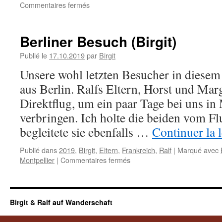
sur
Commentaires fermés
Mit
den
Berlinern
Berliner Besuch (Birgit)
unterwegs
Publié le
17.10.2019
par
Birgit
Unsere wohl letzten Besucher in diese
aus Berlin. Ralfs Eltern, Horst und Mar
Direktflug, um ein paar Tage bei uns in
verbringen. Ich holte die beiden vom F
begleitete sie ebenfalls …
Continuer la 
Publié dans
2019
,
Birgit
,
Eltern
,
Frankreich
,
Ralf
|
Marqué avec
sur
Montpellier
|
Commentaires fermés
Berliner
Besuch
(Birgit)
Birgit & Ralf auf Wanderschaft