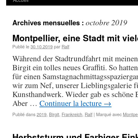
octobre 2019
Archives mensuelles :
Montpellier, eine Stadt mit vi
Publié le
30.10.2019
par
Ralf
Während der Stadtrundfahrt mit meinen
Birgit ein tolles neues Graffiti. So hatte
für einen Samstagnachmittagsspaziergan
wir zum Nef, unserer Lieblingsgalerie f
Kunsthandwerk. Wieder gab es schöne E
Aber …
Continuer la lecture
→
Publié dans
2019
,
Birgit
,
Frankreich
,
Ralf
|
Marqué avec
Montpel
Herbststurm und Farbiger Ei