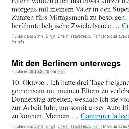
Eltern wollten auch mal etwas kürzer tre
morgens mit meinem Vater in den Super
Zutaten fürs Mittagsmenü zu besorgen: 
berühmte belgische Zwiebelsauce …
Co
Publié dans
2019
,
Birgit
,
Eltern
,
Frankreich
,
Ralf
|
Marqué avec
sur
fermés
Mit
den
Berlinern
Mit den Berlinern unterwegs
durch
Montpellier
Publié le
26.10.2019
par
Ralf
und
10. Oktober. Ich hatte drei Tage freig
Palavas-
les-
gemeinsam mit meinen Eltern zu verleb
Flots
Donnerstag arbeiten, weshalb ich sie v
zur Arbeit fuhr, um somit unser Auto fü
zu können. Meinem …
Continuer la lec
Publié dans
2019
,
Birgit
,
Eltern
,
Frankreich
,
Ralf
|
Marqué avec