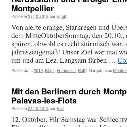
Montpellier
Publié le
29.10.2019
par
Birgit
Von alerte orange, Starkregen und Üb
dem MitteOktoberSonntag, den 20.10., n
spüren, obwohl es recht stürmisch war. 
jahreszeitgemäß! Unser Ziel war mal wi
um und am Lez. Langsam färben …
Con
Publié dans
2019
,
Birgit
,
Frankreich
,
Ralf
|
Marqué avec
Montpel
Mit den Berlinern durch Montp
Palavas-les-Flots
Publié le
28.10.2019
par
Ralf
12. Oktober. Für Samstag war Schlechtw