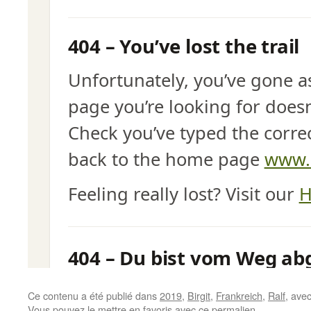
Ce contenu a été publié dans
2019
,
Birgit
,
Frankreich
,
Ralf
, ave
Vous pouvez le mettre en favoris avec
ce permalien
.