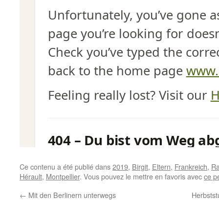
Ce contenu a été publié dans
2019
,
Birgit
,
Eltern
,
Frankreich
,
Ra
Hérault
,
Montpellier
. Vous pouvez le mettre en favoris avec
ce p
←
Mit den Berlinern unterwegs
Herbstst