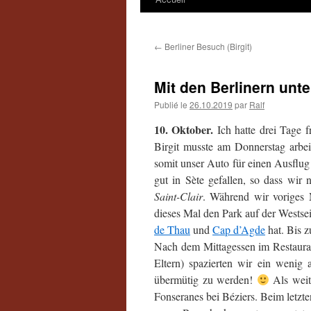
←
Berliner Besuch (Birgit)
Mit den Berlinern unt
Publié le
26.10.2019
par
Ralf
10. Oktober.
Ich hatte drei Tage 
Birgit musste am Donnerstag arbei
somit unser Auto für einen Ausflug
gut in Sète gefallen, so dass wir
Saint-Clair
. Während wir voriges 
dieses Mal den Park auf der Westse
de Thau
und
Cap d’Agde
hat. Bis z
Nach dem Mittagessen im Restaur
Eltern) spazierten wir ein wenig
übermütig zu werden!
Als weit
Fonseranes bei Béziers. Beim letzt