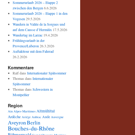
Sommerurlaub 2026 – Etappe 2
zwischen den Bergen
6.6.2026
Sommerurlaub 2026 – Etappe 1 in den
Vogesen
29.5.2026
Wandern in Vallée de la Sorgues und
auf dem Causse d’Hermilix
17.5.2026
Wandertag im Larzac
19.4.2026
Frühlingsurlaub in der
Provence/Luberon
26.3.2026
Auftakttour mit dem Fahrrad
26.2.2026
Kommentare
Ralf
dans
Internationaler Spätsommer
Thomas
dans
Internationaler
Spätsommer
Thomas
dans
Schwestern in
Montpellier
Region
Altmühltal
Ain
Alpes-Maritimes
Ardèche
Aude
Ariége
Aubrac
Auvergne
Aveyron
Berlin
Bouches-du-Rhône
Böhmerwald