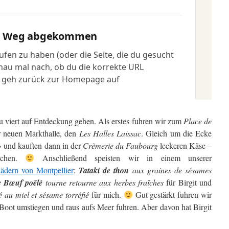
u viert auf Entdeckung gehen. Als erstes fuhren wir zum
Place de
r neuen Markthalle, den
Les Halles Laissac
. Gleich um die Ecke
» und kauften dann in der
Crèmerie du Faubourg
leckeren Käse –
suchen.
Anschließend speisten wir in einem unserer
ädern von Montpellier
:
Tataki de thon
aux graines de sésames
e Bœuf poêlé
tourne retourne aux herbes fraîches
für Birgit und
 au miel et sésame torréfié
für mich.
Gut gestärkt fuhren wir
Boot umstiegen und raus aufs Meer fuhren. Aber davon hat Birgit