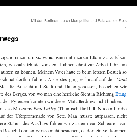
Mit den Berlinern durch Montpellier und Palavas-les-Flots
→
erwegs
freigenommen, um sie gemeinsam mit meinen Eltern zu verleben.
ten, weshalb ich sie vor dem Hahnenschrei zur Arbeit fuhr, um
 nutzen zu können. Meinem Vater hatte es beim letzten Besuch so
 nochmal dorthin fuhren. Als erstes ging es hinauf auf den
Mont
Mal die Aussicht auf Stadt und Hafen genossen, besuchten wir
ite des Berges, von wo man eine herrliche Sicht in Richtung
Étang
u den Pyrenäen konnten wir dieses Mal allerdings nicht blicken.
ant des Museums
Paul Valéry
(Thunfisch für Ralf, Nudeln für die
 auf der Uferpromenade von Sète. Man musste aufpassen, nicht
ere Station des Ausflugs fuhren wir zu den neun Schleusen von
en Besuch konnten wir sie nicht besuchen, da dort ein vollkommen