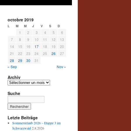
octobre 2019
L
M
M
J
V
S
D
1
2
3
4
5
6
7
8
9
10
11
12
13
14
15
16
17
18
19
20
21
22
23
24
25
26
27
28
29
30
31
« Sep
Nov »
Archiv
Archiv
Suche
Letzte Beiträge
Sommerurlaub 2026 – Etappe 3 im
Schwarzwald
2.8.2026