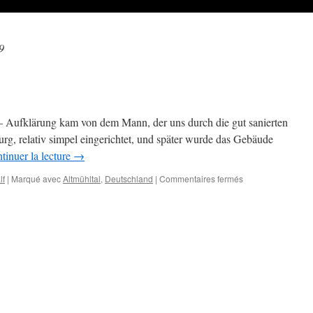
9
 – Aufklärung kam von dem Mann, der uns durch die gut sanierten
rg, relativ simpel eingerichtet, und später wurde das Gebäude
tinuer la lecture
→
sur
lf
|
Marqué avec
Altmühltal
,
Deutschland
|
Commentaires fermés
Schloss
oder
Burg?