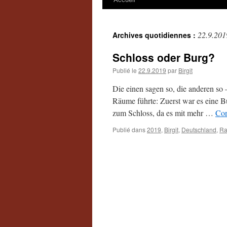
22.9.201
Archives quotidiennes :
Schloss oder Burg?
Publié le
22.9.2019
par
Birgit
Die einen sagen so, die anderen so
Räume führte: Zuerst war es eine Bu
zum Schloss, da es mit mehr …
Con
Publié dans
2019
,
Birgit
,
Deutschland
,
Ra