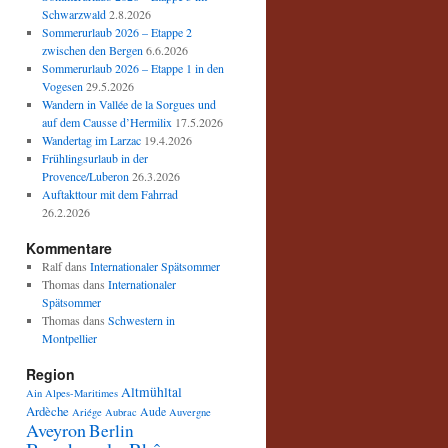
Schwarzwald
2.8.2026
Sommerurlaub 2026 – Etappe 2
zwischen den Bergen
6.6.2026
Sommerurlaub 2026 – Etappe 1 in den
Vogesen
29.5.2026
Wandern in Vallée de la Sorgues und
auf dem Causse d’Hermilix
17.5.2026
Wandertag im Larzac
19.4.2026
Frühlingsurlaub in der
Provence/Luberon
26.3.2026
Auftakttour mit dem Fahrrad
26.2.2026
Kommentare
Ralf
dans
Internationaler Spätsommer
Thomas
dans
Internationaler
Spätsommer
Thomas
dans
Schwestern in
Montpellier
Region
Altmühltal
Ain
Alpes-Maritimes
Ardèche
Aude
Ariége
Aubrac
Auvergne
Aveyron
Berlin