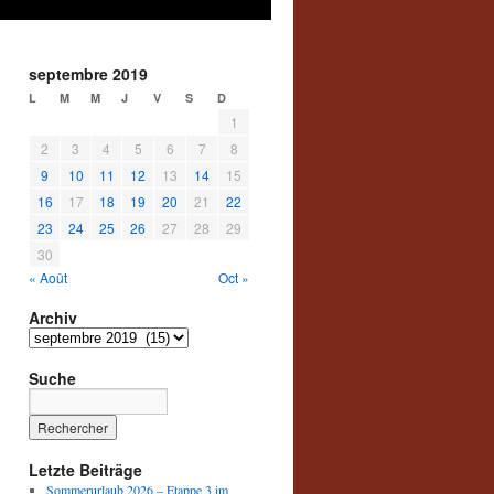
septembre 2019
L
M
M
J
V
S
D
1
2
3
4
5
6
7
8
9
10
11
12
13
14
15
16
17
18
19
20
21
22
23
24
25
26
27
28
29
30
« Août
Oct »
Archiv
Archiv
Suche
Letzte Beiträge
Sommerurlaub 2026 – Etappe 3 im