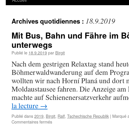
18.9.2019
Archives quotidiennes :
Mit Bus, Bahn und Fähre im 
unterwegs
Publié le
18.9.2019
par
Birgit
Nach dem gestrigen Relaxtag stand heut
Böhmerwaldwanderung auf dem Progr
wollten wir nach Horní Planá und dort 
Moldaustausee fahren. Die Anzeige am
machte auf Schienenersatzverkehr au
la lecture
→
Publié dans
2019
,
Birgit
,
Ralf
,
Tschechische Republik
|
Marqué 
sur
Commentaires fermés
Mit