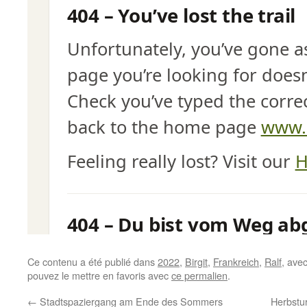
Ce contenu a été publié dans
2022
,
Birgit
,
Frankreich
,
Ralf
, ave
pouvez le mettre en favoris avec
ce permalien
.
←
Stadtspaziergang am Ende des Sommers
Herbstu