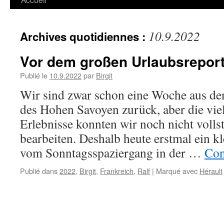
10.9.2022
Archives quotidiennes :
Vor dem großen Urlaubsrepor
Publié le
10.9.2022
par
Birgit
Wir sind zwar schon eine Woche aus de
des Hohen Savoyen zurück, aber die vie
Erlebnisse konnten wir noch nicht volls
bearbeiten. Deshalb heute erstmal ein k
vom Sonntagsspaziergang in der …
Con
Publié dans
2022
,
Birgit
,
Frankreich
,
Ralf
|
Marqué avec
Hérault