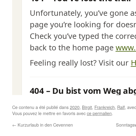
Ce contenu a été publié dans
2020
,
Birgit
,
Frankreich
,
Ralf
, ave
Vous pouvez le mettre en favoris avec
ce permalien
.
←
Kurzurlaub in den Cevennen
Sonntagsw