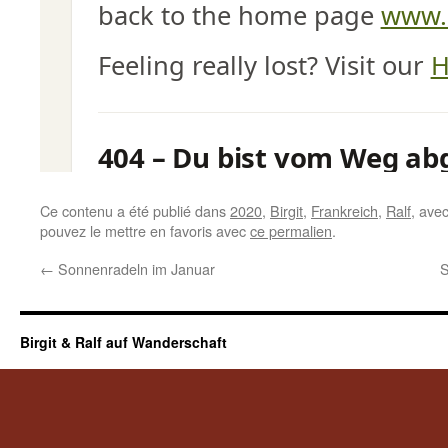
Ce contenu a été publié dans
2020
,
Birgit
,
Frankreich
,
Ralf
, ave
pouvez le mettre en favoris avec
ce permalien
.
←
Sonnenradeln im Januar
S
Birgit & Ralf auf Wanderschaft