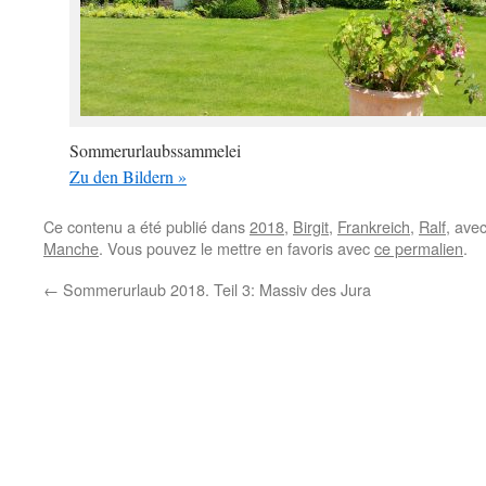
Sommerurlaubssammelei
Zu den Bildern »
Ce contenu a été publié dans
2018
,
Birgit
,
Frankreich
,
Ralf
, ave
Manche
. Vous pouvez le mettre en favoris avec
ce permalien
.
←
Sommerurlaub 2018. Teil 3: Massiv des Jura