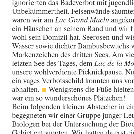
ignorierten das Badeverbot mit jugendl
Unbekümmertheit. Felsenwände säumten
waren wir am
Lac Grand Maclu
angeko
ein Häuschen an seinem Rand und wir fr
wohl sein Domizil hat. Seerosen und wie
Wasser sowie dichter Bambusbewuchs w
Markenzeichen des dritten Sees. Am vie
letzten See des Tages, dem
Lac de la Mo
unsere wohlverdiente Picknickpause. N
ein vages Verbotsschild konnten uns v
abhalten.
Wenigstens die Füße hielten
war ein so wunderschönes Plätzchen!
Beim folgenden kleinen Abstecher in e
begegneten wir einer Gruppe junger Leut
Biologen bei der Untersuchung der Biod
Gebiet entpuppten. Wir hatten da erst e