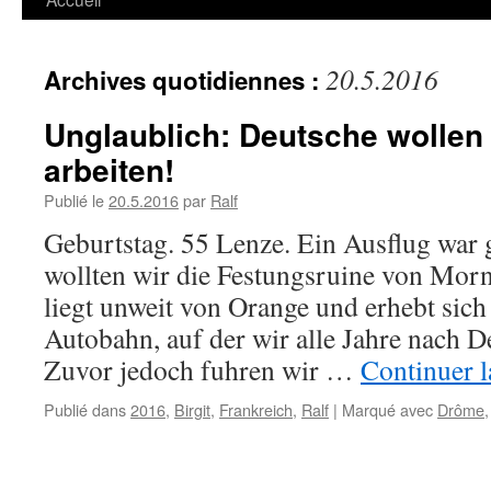
20.5.2016
Archives quotidiennes :
Unglaublich: Deutsche wollen 
arbeiten!
Publié le
20.5.2016
par
Ralf
Geburtstag. 55 Lenze. Ein Ausflug war 
wollten wir die Festungsruine von Morn
liegt unweit von Orange und erhebt sich
Autobahn, auf der wir alle Jahre nach D
Zuvor jedoch fuhren wir …
Continuer l
Publié dans
2016
,
Birgit
,
Frankreich
,
Ralf
|
Marqué avec
Drôme