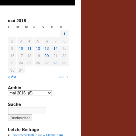
mai 2016
L
M
M
J
V
S
D
1
2
3
4
5
6
7
8
9
10
11
12
13
14
15
16
17
18
19
20
21
22
23
24
25
26
27
28
29
30
31
« Avr
Juin »
Archiv
Archiv
Suche
Letzte Beiträge
Sommerurlaub 2026 – Etappe 3 im