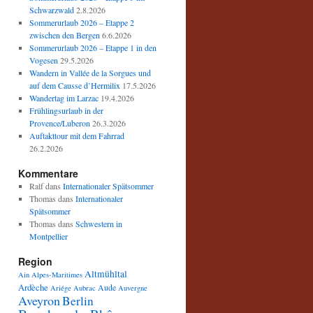
Schwarzwald
2.8.2026
Sommerurlaub 2026 – Etappe 2
zwischen den Bergen
6.6.2026
Sommerurlaub 2026 – Etappe 1 in den
Vogesen
29.5.2026
Wandern in Vallée de la Sorgues und
auf dem Causse d’Hermilix
17.5.2026
Wandertag im Larzac
19.4.2026
Frühlingsurlaub in der
Provence/Luberon
26.3.2026
Auftakttour mit dem Fahrrad
26.2.2026
Kommentare
Ralf
dans
Internationaler Spätsommer
Thomas
dans
Internationaler
Spätsommer
Thomas
dans
Schwestern in
Montpellier
Region
Altmühltal
Ain
Alpes-Maritimes
Ardèche
Aude
Ariége
Aubrac
Auvergne
Aveyron
Berlin