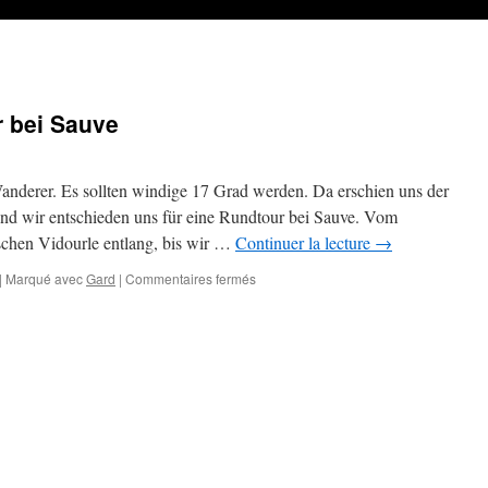
 bei Sauve
Wanderer. Es sollten windige 17 Grad werden. Da erschien uns der
nd wir entschieden uns für eine Rundtour bei Sauve. Vom
schen Vidourle entlang, bis wir …
Continuer la lecture
→
sur
|
Marqué avec
Gard
|
Commentaires fermés
Durch
das
Felsenmeer
bei
Sauve