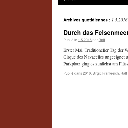
1.5.2016
Archives quotidiennes :
Durch das Felsenmeer
Publié le
1.5.2016
par
Ralf
Erster Mai. Traditioneller Tag der 
Cirque des Navacelles ungeeignet u
Parkplatz ging es zunächst am Flüs
Publié dans
2016
,
Birgit
,
Frankreich
,
Ralf