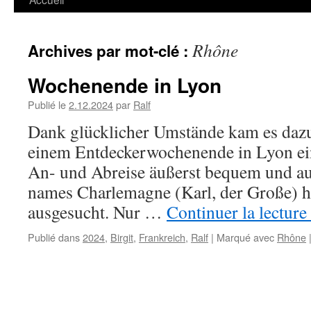
Rhône
Archives par mot-clé :
Wochenende in Lyon
Publié le
2.12.2024
par
Ralf
Dank glücklicher Umstände kam es dazu,
einem Entdeckerwochenende in Lyon ein
An- und Abreise äußerst bequem und au
names Charlemagne (Karl, der Große) ha
ausgesucht. Nur …
Continuer la lecture
Publié dans
2024
,
Birgit
,
Frankreich
,
Ralf
|
Marqué avec
Rhône