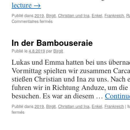
lecture
→
Publié dans
2019
,
Birgit
,
Christian und Ina
,
Enkel
,
Frankreich
,
Ra
sur
Commentaires fermés
Sonntagsausflug
in
die
In der Bambouseraie
Geschichte
Publié le
4.8.2019
par
Birgit
Lukas und Emma hatten bei uns überna
Vormittag spielten wir zusammen Carc
stießen Christian und Ina zu uns. Nach 
fuhren wir in Richtung Anduze, um die
besuchen. Es war an diesem …
Continue
Publié dans
2019
,
Birgit
,
Christian und Ina
,
Enkel
,
Frankreich
|
M
sur
fermés
In
der
Bambouseraie