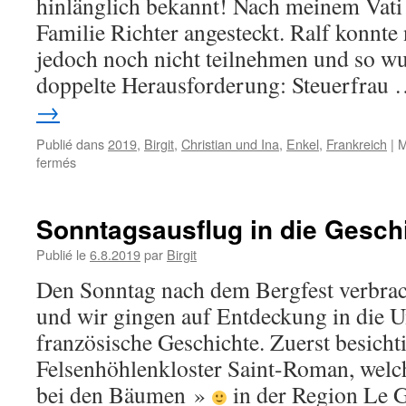
hinlänglich bekannt! Nach meinem Vati 
Familie Richter angesteckt. Ralf konnte
jedoch noch nicht teilnehmen und so wu
doppelte Herausforderung: Steuerfrau
→
Publié dans
2019
,
Birgit
,
Christian und Ina
,
Enkel
,
Frankreich
|
M
sur
fermés
Sport
und
Spaß!
Sonntagsausflug in die Gesch
Publié le
6.8.2019
par
Birgit
Den Sonntag nach dem Bergfest verbra
und wir gingen auf Entdeckung in die 
französische Geschichte. Zuerst besicht
Felsenhöhlenkloster Saint-Roman, welch
bei den Bäumen »
in der Region Le