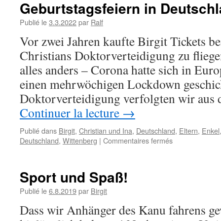
Zweite
Geburtstagsfeiern in Deutsch
Woche
Publié le
3.3.2022
par
Ralf
Vor zwei Jahren kaufte Birgit Tickets be
Christians Doktorverteidigung zu flie
alles anders – Corona hatte sich in Euro
einen mehrwöchigen Lockdown geschick
Doktorverteidigung verfolgten wir aus
Continuer la lecture
→
Publié dans
Birgit
,
Christian und Ina
,
Deutschland
,
Eltern
,
Enkel
sur
Deutschland
,
Wittenberg
|
Commentaires fermés
Geburtstagsfei
in
Deutschland
Sport und Spaß!
Publié le
6.8.2019
par
Birgit
Dass wir Anhänger des Kanu fahrens gew