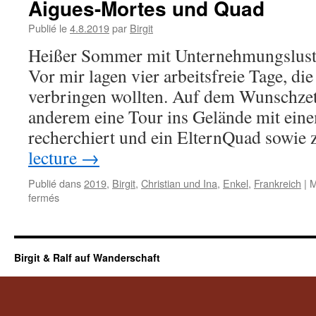
Aigues-Mortes und Quad
Publié le
4.8.2019
par
Birgit
Heißer Sommer mit Unternehmungslust 
Vor mir lagen vier arbeitsfreie Tage, d
verbringen wollten. Auf dem Wunschzett
anderem eine Tour ins Gelände mit eine
recherchiert und ein ElternQuad sowie
lecture
→
Publié dans
2019
,
Birgit
,
Christian und Ina
,
Enkel
,
Frankreich
|
M
sur
fermés
Aigues-
Mortes
und
Quad
Birgit & Ralf auf Wanderschaft