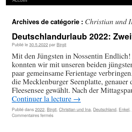
Christian und 
Archives de catégorie :
Deutschlandurlaub 2022: Zwe
Publié le
30.5.2022
par
Birgit
Mit den Jüngsten in Nossentin Endlich!
konnten wir mit unseren beiden jüngst
paar gemeinsame Ferientage verbringen.
die Mecklenburger Seenplatte, genauer
Fleesensee gewählt. Nach der Mittagsp
Continuer la lecture
→
Publié dans
2022
,
Birgit
,
Christian und Ina
,
Deutschland
,
Enkel
,
sur
Commentaires fermés
Deutschlandurlaub
2022: