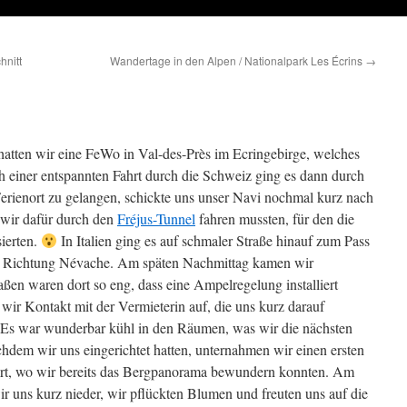
hnitt
Wandertage in den Alpen / Nationalpark Les Écrins
→
hatten wir eine FeWo in Val-des-Près im Ecringebirge, welches
h einer entspannten Fahrt durch die Schweiz ging es dann durch
rienort zu gelangen, schickte uns unser Navi nochmal kurz nach
s wir dafür durch den
Fréjus-Tunnel
fahren mussten, für den die
ierten.
In Italien ging es auf schmaler Straße hinauf zum Pass
 in Richtung Névache. Am späten Nachmittag kamen wir
raßen waren dort so eng, dass eine Ampelregelung installiert
ir Kontakt mit der Vermieterin auf, die uns kurz darauf
 Es war wunderbar kühl in den Räumen, was wir die nächsten
dem wir uns eingerichtet hatten, unternahmen wir einen ersten
t, wo wir bereits das Bergpanorama bewundern konnten. Am
ir uns kurz nieder, wir pflückten Blumen und freuten uns auf die