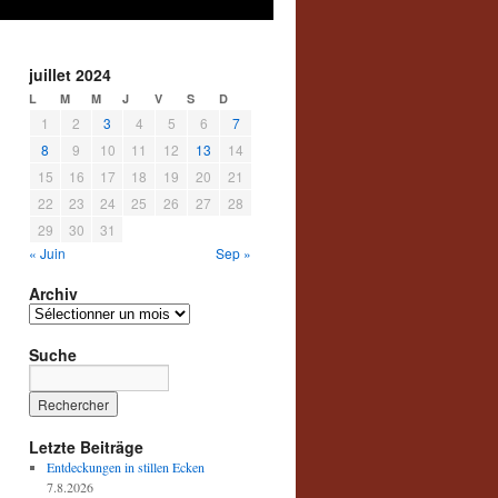
juillet 2024
L
M
M
J
V
S
D
1
2
3
4
5
6
7
8
9
10
11
12
13
14
15
16
17
18
19
20
21
22
23
24
25
26
27
28
29
30
31
« Juin
Sep »
Archiv
Archiv
Suche
Letzte Beiträge
Entdeckungen in stillen Ecken
7.8.2026