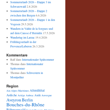
Sommerurlaub 2026 – Etappe 3 im
Schwarzwald
2.8.2026
Sommerurlaub 2026 – Etappe 2
zwischen den Bergen
6.6.2026
Sommerurlaub 2026 – Etappe 1 in den
Vogesen
29.5.2026
Wandern in Vallée de la Sorgues und
auf dem Causse d’Hermilix
17.5.2026
Wandertag im Larzac
19.4.2026
Frühlingsurlaub in der
Provence/Luberon
26.3.2026
Kommentare
Ralf
dans
Internationaler Spätsommer
Thomas
dans
Internationaler
Spätsommer
Thomas
dans
Schwestern in
Montpellier
Region
Altmühltal
Ain
Alpes-Maritimes
Ardèche
Aude
Ariége
Aubrac
Auvergne
Aveyron
Berlin
Bouches-du-Rhône
Böhmerwald