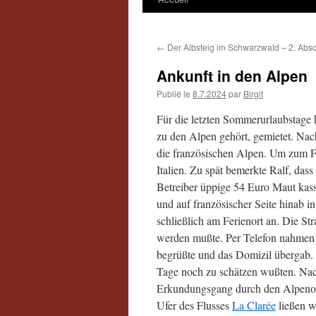
←
Der Albsteig im Schwarzwald – 2. Absc
Ankunft in den Alpen
Publié le
8.7.2024
par
Birgit
Für die letzten Sommerurlaubstage 
zu den Alpen gehört, gemietet. Nac
die französischen Alpen. Um zum Fe
Italien. Zu spät bemerkte Ralf, das
Betreiber üppige 54 Euro Maut kass
und auf französischer Seite hinab
schließlich am Ferienort an. Die St
werden mußte. Per Telefon nahmen w
begrüßte und das Domizil übergab.
Tage noch zu schätzen wußten. Nach
Erkundungsgang durch den Alpenor
Ufer des Flusses
La Clarée
ließen w