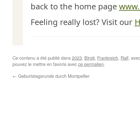
Ce contenu a été publié dans
2023
,
Birgit
,
Frankreich
,
Ralf
, ave
pouvez le mettre en favoris avec
ce permalien
.
←
Geburtstagsrunde durch Montpellier