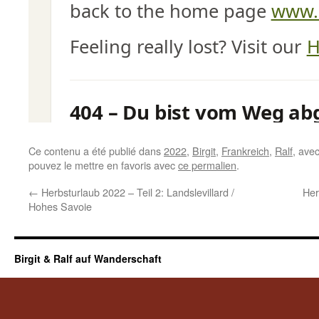
Ce contenu a été publié dans
2022
,
Birgit
,
Frankreich
,
Ralf
, ave
pouvez le mettre en favoris avec
ce permalien
.
←
Herbsturlaub 2022 – Teil 2: Landslevillard /
Her
Hohes Savoie
Birgit & Ralf auf Wanderschaft