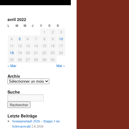
avril 2022
L
M
M
J
V
S
D
1
2
3
4
5
6
7
8
9
10
11
12
13
14
15
16
17
18
19
20
21
22
23
24
25
26
27
28
29
30
« Mar
Mai »
Archiv
Archiv
Suche
Letzte Beiträge
Sommerurlaub 2026 – Etappe 3 im
Schwarzwald
2.8.2026