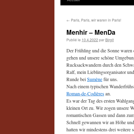
←
Paris, Paris, wir waren in Paris!
Menhir – MenDa
Publié le
10.4.2022
par
Birgit
Der Frühling und die Sonne waren e
gehen und unsere schöne Umgebung
Rucksackwandern durch den Schwar
Ralf, mein Lieblingsorganisator un
Runde bei
Sumène
für uns.
Nach einem typischen Wanderfrühstü
Roman-de-Codières
an.
Es war der Tag des ersten Wahlgang
kleinen Ort zu. Wir zogen unsere W
romantischen Gassen und dann zum er
Schnell gewannen wir an Höhe und
hatten wir mindestens drei weitere 