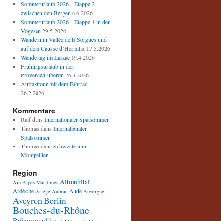
Sommerurlaub 2026 – Etappe 2
zwischen den Bergen
6.6.2026
Sommerurlaub 2026 – Etappe 1 in den
Vogesen
29.5.2026
Wandern in Vallée de la Sorgues und
auf dem Causse d’Hermilix
17.5.2026
Wandertag im Larzac
19.4.2026
Frühlingsurlaub in der
Provence/Luberon
26.3.2026
Auftakttour mit dem Fahrrad
26.2.2026
Kommentare
Ralf
dans
Internationaler Spätsommer
Thomas
dans
Internationaler
Spätsommer
Thomas
dans
Schwestern in
Montpellier
Region
Altmühltal
Ain
Alpes-Maritimes
Ardèche
Aude
Ariége
Aubrac
Auvergne
Aveyron
Berlin
Bouches-du-Rhône
Böhmerwald