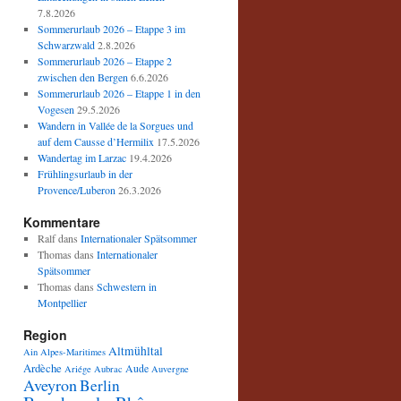
7.8.2026
Sommerurlaub 2026 – Etappe 3 im
Schwarzwald
2.8.2026
Sommerurlaub 2026 – Etappe 2
zwischen den Bergen
6.6.2026
Sommerurlaub 2026 – Etappe 1 in den
Vogesen
29.5.2026
Wandern in Vallée de la Sorgues und
auf dem Causse d’Hermilix
17.5.2026
Wandertag im Larzac
19.4.2026
Frühlingsurlaub in der
Provence/Luberon
26.3.2026
Kommentare
Ralf
dans
Internationaler Spätsommer
Thomas
dans
Internationaler
Spätsommer
Thomas
dans
Schwestern in
Montpellier
Region
Altmühltal
Ain
Alpes-Maritimes
Ardèche
Aude
Ariége
Aubrac
Auvergne
Aveyron
Berlin