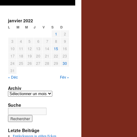
janvier 2022
L
M
M
J
V
S
D
1
2
3
4
5
6
7
8
9
10
11
12
13
14
15
16
17
18
19
20
21
22
23
24
25
26
27
28
29
30
31
« Déc
Fév »
Archiv
Archiv
Suche
Letzte Beiträge
Entdeckungen in stillen Ecken