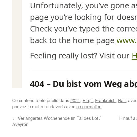
Ce contenu a été publié dans
2021
,
Birgit
,
Frankreich
,
Ralf
, ave
pouvez le mettre en favoris avec
ce permalien
.
←
Verlängertes Wochenende im Tal des Lot /
Hinauf a
Aveyron