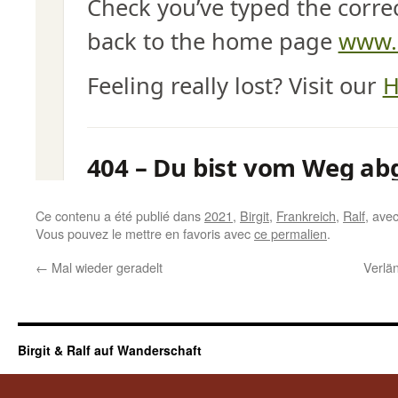
Ce contenu a été publié dans
2021
,
Birgit
,
Frankreich
,
Ralf
, ave
Vous pouvez le mettre en favoris avec
ce permalien
.
←
Mal wieder geradelt
Verlä
Birgit & Ralf auf Wanderschaft