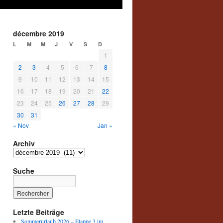
décembre 2019
L
M
M
J
V
S
D
1
2
3
4
5
6
7
8
9
10
11
12
13
14
15
16
17
18
19
20
21
22
23
24
25
26
27
28
29
30
31
« Nov
Jan »
Archiv
Archiv
Suche
Letzte Beiträge
Sommerurlaub 2026 – Etappe 3 im