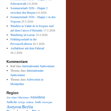
Schwarzwald
2.8.2026
Sommerurlaub 2026 – Etappe 2
zwischen den Bergen
6.6.2026
Sommerurlaub 2026 – Etappe 1 in den
Vogesen
29.5.2026
Wandern in Vallée de la Sorgues und
auf dem Causse d’Hermilix
17.5.2026
Wandertag im Larzac
19.4.2026
Frühlingsurlaub in der
Provence/Luberon
26.3.2026
Auftakttour mit dem Fahrrad
26.2.2026
Kommentare
Ralf
dans
Internationaler Spätsommer
Thomas
dans
Internationaler
Spätsommer
Thomas
dans
Schwestern in
Montpellier
Region
Altmühltal
Ain
Alpes-Maritimes
Ardèche
Aude
Ariége
Aubrac
Auvergne
Aveyron
Berlin