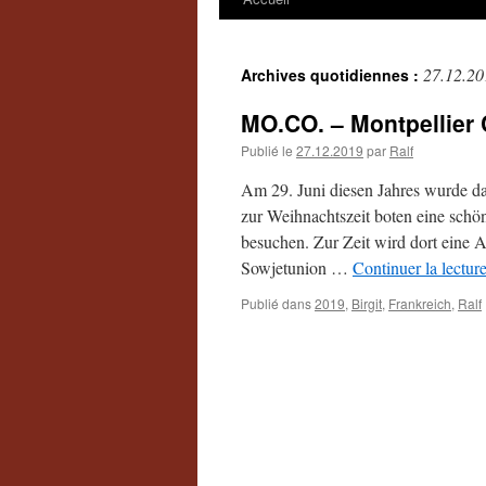
27.12.20
Archives quotidiennes :
MO.CO. – Montpellier
Publié le
27.12.2019
par
Ralf
Am 29. Juni diesen Jahres wurde d
zur Weihnachtszeit boten eine schö
besuchen. Zur Zeit wird dort eine 
Sowjetunion …
Continuer la lectur
Publié dans
2019
,
Birgit
,
Frankreich
,
Ralf