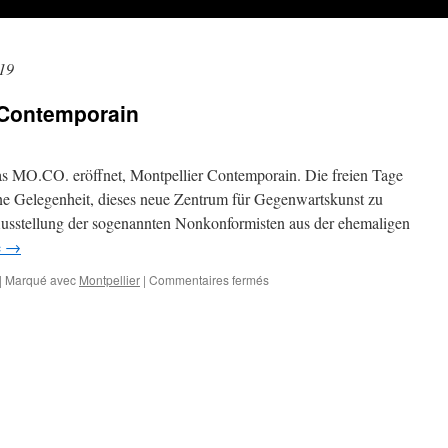
19
 Contemporain
as MO.CO. eröffnet, Montpellier Contemporain. Die freien Tage
ne Gelegenheit, dieses neue Zentrum für Gegenwartskunst zu
Ausstellung der sogenannten Nonkonformisten aus der ehemaligen
e
→
sur
|
Marqué avec
Montpellier
|
Commentaires fermés
MO.CO.
–
Montpellier
Contemporain