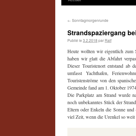
←
Sonntagmorgenrunde
Strandspaziergang be
Publié le
3.2.2018
par
Ralf
Heute wollten wir eigentlich zum
haben wir glatt die Abfahrt verpa
Dieser Touristenort entstand ab 
umfasst Yachthafen, Ferienwohn
Touristenströme von den spanische
Gemeinde fand am 1. Oktober 1974 
Die Parkplatz am Strand wurde n
noch unbekanntes Stück der Strandp
Eltern oder Enkeln die Sonne und d
viel Zeit, wenn die Urenkel so weit