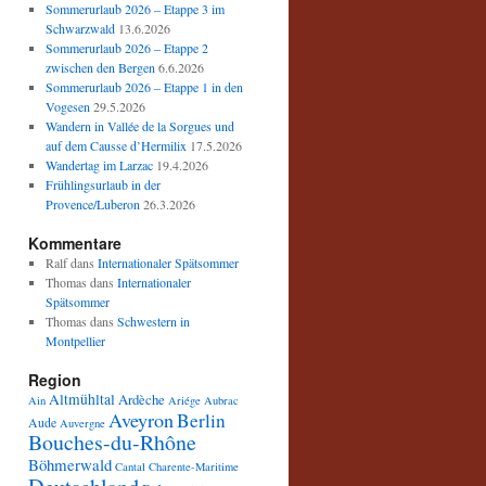
Sommerurlaub 2026 – Etappe 3 im
Schwarzwald
13.6.2026
Sommerurlaub 2026 – Etappe 2
zwischen den Bergen
6.6.2026
Sommerurlaub 2026 – Etappe 1 in den
Vogesen
29.5.2026
Wandern in Vallée de la Sorgues und
auf dem Causse d’Hermilix
17.5.2026
Wandertag im Larzac
19.4.2026
Frühlingsurlaub in der
Provence/Luberon
26.3.2026
Kommentare
Ralf
dans
Internationaler Spätsommer
Thomas
dans
Internationaler
Spätsommer
Thomas
dans
Schwestern in
Montpellier
Region
Altmühltal
Ardèche
Ain
Ariége
Aubrac
Aveyron
Berlin
Aude
Auvergne
Bouches-du-Rhône
Böhmerwald
Cantal
Charente-Maritime