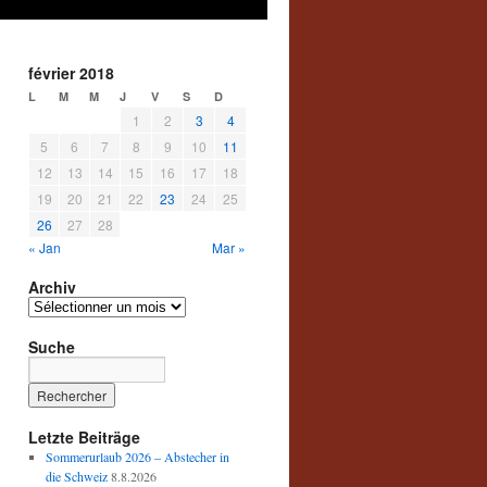
février 2018
L
M
M
J
V
S
D
1
2
3
4
5
6
7
8
9
10
11
12
13
14
15
16
17
18
19
20
21
22
23
24
25
26
27
28
« Jan
Mar »
Archiv
Archiv
Suche
Letzte Beiträge
Sommerurlaub 2026 – Abstecher in
die Schweiz
8.8.2026