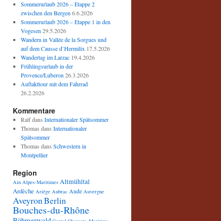
Sommerurlaub 2026 – Etappe 2
zwischen den Bergen
6.6.2026
Sommerurlaub 2026 – Etappe 1 in den
Vogesen
29.5.2026
Wandern in Vallée de la Sorgues und
auf dem Causse d’Hermilix
17.5.2026
Wandertag im Larzac
19.4.2026
Frühlingsurlaub in der
Provence/Luberon
26.3.2026
Auftakttour mit dem Fahrrad
26.2.2026
Kommentare
Ralf
dans
Internationaler Spätsommer
Thomas
dans
Internationaler
Spätsommer
Thomas
dans
Schwestern in
Montpellier
Region
Altmühltal
Ain
Alpes-Maritimes
Ardèche
Aude
Ariége
Aubrac
Auvergne
Aveyron
Berlin
Bouches-du-Rhône
Böhmerwald