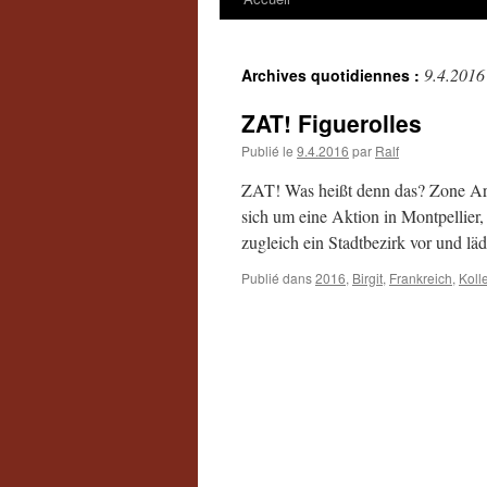
9.4.2016
Archives quotidiennes :
ZAT! Figuerolles
Publié le
9.4.2016
par
Ralf
ZAT! Was heißt denn das? Zone Arti
sich um eine Aktion in Montpellier,
zugleich ein Stadtbezirk vor und l
Publié dans
2016
,
Birgit
,
Frankreich
,
Koll