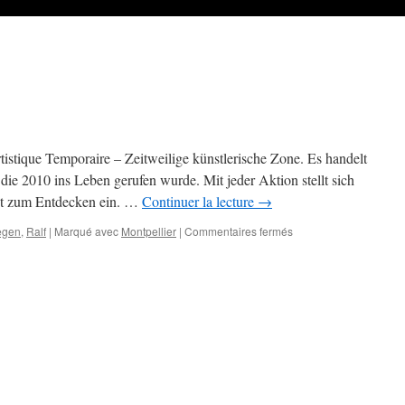
stique Temporaire – Zeitweilige künstlerische Zone. Es handelt
 die 2010 ins Leben gerufen wurde. Mit jeder Aktion stellt sich
ädt zum Entdecken ein. …
Continuer la lecture
→
sur
egen
,
Ralf
|
Marqué avec
Montpellier
|
Commentaires fermés
ZAT!
Figuerolles