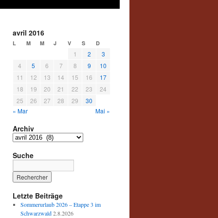
avril 2016
L
M
M
J
V
S
D
1
2
3
4
5
6
7
8
9
10
11
12
13
14
15
16
17
18
19
20
21
22
23
24
25
26
27
28
29
30
« Mar
Mai »
Archiv
Archiv
Suche
Letzte Beiträge
Sommerurlaub 2026 – Etappe 3 im
Schwarzwald
2.8.2026