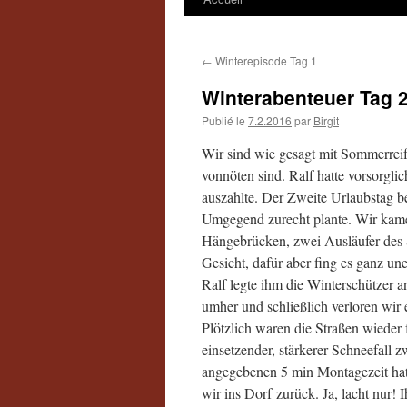
←
Winterepisode Tag 1
Winterabenteuer Tag 
Publié le
7.2.2016
par
Birgit
Wir sind wie gesagt mit Sommerreife
vonnöten sind. Ralf hatte vorsorgli
auszahlte. Der Zweite Urlaubstag be
Umgegend zurecht plante. Wir kame
Hängebrücken, zwei Ausläufer des S
Gesicht, dafür aber fing es ganz u
Ralf legte ihm die Winterschützer a
umher und schließlich verloren wir
Plötzlich waren die Straßen wieder 
einsetzender, stärkerer Schneefall
angegebenen 5 min Montagezeit hat
wir ins Dorf zurück. Ja, lacht nur! 