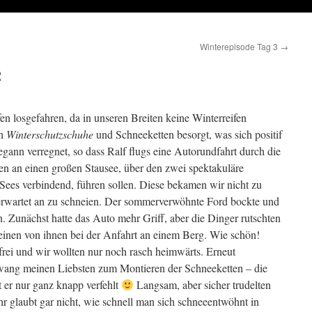
Winterepisode Tag 3
→
2
n losgefahren, da in unseren Breiten keine Winterreifen
ch
Winterschutzschuhe
und Schneeketten besorgt, was sich positif
gann verregnet, so dass Ralf flugs eine Autorundfahrt durch die
n an einen großen Stausee, über den zwei spektakuläre
ees verbindend, führen sollen. Diese bekamen wir nicht zu
nerwartet an zu schneien. Der sommerverwöhnte Ford bockte und
n. Zunächst hatte das Auto mehr Griff, aber die Dinger rutschten
 einen von ihnen bei der Anfahrt an einem Berg. Wie schön!
frei und wir wollten nur noch rasch heimwärts. Erneut
 zwang meinen Liebsten zum Montieren der Schneeketten – die
 er nur ganz knapp verfehlt
Langsam, aber sicher trudelten
Ihr glaubt gar nicht, wie schnell man sich schneeentwöhnt in