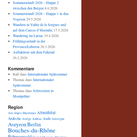
Sommerurlaub 2026 – Etappe 2
zwischen den Bergen
6.6.2026
Sommerurlaub 2026 – Etappe 1 in den
Vogesen
29.5.2026
Wandern in Vallée de la Sorgues und
auf dem Causse d’Hermilix
17.5.2026
Wandertag im Larzac
19.4.2026
Frühlingsurlaub in der
Provence/Luberon
26.3.2026
Auftakttour mit dem Fahrrad
26.2.2026
Kommentare
Ralf
dans
Internationaler Spätsommer
Thomas
dans
Internationaler
Spätsommer
Thomas
dans
Schwestern in
Montpellier
Region
Altmühltal
Ain
Alpes-Maritimes
Ardèche
Aude
Ariége
Aubrac
Auvergne
Aveyron
Berlin
Bouches-du-Rhône
Böhmerwald