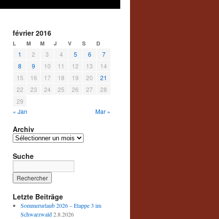
février 2016
L
M
M
J
V
S
D
1
2
3
4
5
6
7
8
9
10
11
12
13
14
15
16
17
18
19
20
21
22
23
24
25
26
27
28
29
« Jan
Mar »
Archiv
Archiv
Suche
Letzte Beiträge
Sommerurlaub 2026 – Etappe 3 im
Schwarzwald
2.8.2026