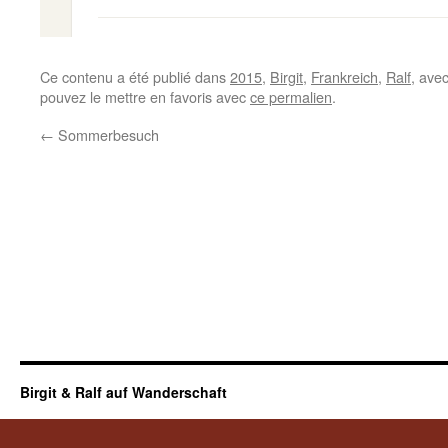
Ce contenu a été publié dans
2015
,
Birgit
,
Frankreich
,
Ralf
, ave
pouvez le mettre en favoris avec
ce permalien
.
←
Sommerbesuch
Birgit & Ralf auf Wanderschaft