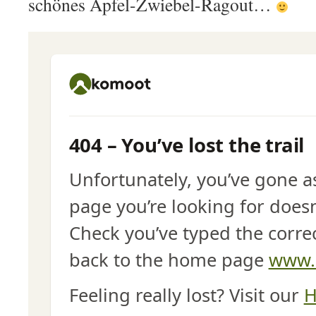
schönes Apfel-Zwiebel-Ragout…