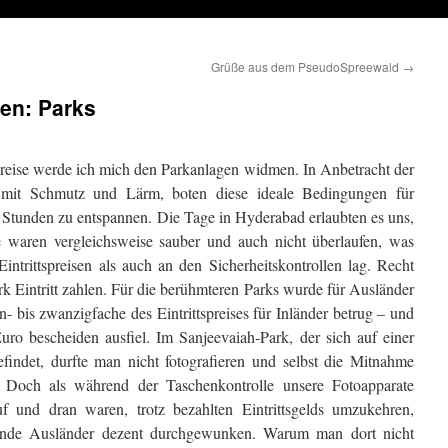
Grüße aus dem PseudoSpreewald
→
en: Parks
enreise werde ich mich den Parkanlagen widmen. In Anbetracht der
t mit Schmutz und Lärm, boten diese ideale Bedingungen für
Stunden zu entspannen. Die Tage in Hyderabad erlaubten es uns,
 waren vergleichsweise sauber und auch nicht überlaufen, was
intrittspreisen als auch an den Sicherheitskontrollen lag. Recht
rk Eintritt zahlen. Für die berühmteren Parks wurde für Ausländer
- bis zwanzigfache des Eintrittspreises für Inländer betrug – und
o bescheiden ausfiel. Im Sanjeevaiah-Park, der sich auf einer
findet, durfte man nicht fotografieren und selbst die Mitnahme
. Doch als während der Taschenkontrolle unsere Fotoapparate
 und dran waren, trotz bezahlten Eintrittsgelds umzukehren,
ende Ausländer dezent durchgewunken. Warum man dort nicht