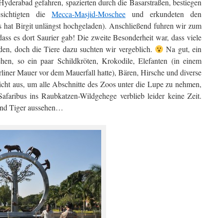
 Hyderabad gefahren, spazierten durch die Basarstraßen, bestiegen
sichtigten die
Mecca-Masjid-Moschee
und erkundeten den
s hat Birgit unlängst hochgeladen). Anschließend fuhren wir zum
ass es dort Saurier gab! Die zweite Besonderheit war, dass viele
rden, doch die Tiere dazu suchten wir vergeblich.
Na gut, ein
hen, so ein paar Schildkröten, Krokodile, Elefanten (in einem
iner Mauer vor dem Mauerfall hatte), Bären, Hirsche und diverse
 nicht aus, um alle Abschnitte des Zoos unter die Lupe zu nehmen,
afaribus ins Raubkatzen-Wildgehege verblieb leider keine Zeit.
und Tiger aussehen…