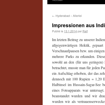
←
Hyderabad – Allerlei
Impressionen aus Indi
Publié le
13.1.2014
par
Ralf
Im letzten Beitrag zu unserer Indi
allgegenwärtigen Hektik, gepaar
Verschnaufpausen bzw. um einigen 
mehrere Parks zu erkunden. Diese
sowohl an den (für uns geringen) E
betrachtet, musste man für jeden Pa
ein Aufschlag erhoben, der das zehn
dennoch mit 100 Rupien = 1,20 Eur
Halbinsel im Hussain-Sagar-See be
eines Fotoapparats war untersagt
beanstandet wurden und wir drauf
wurden wir als vertrauenserweck