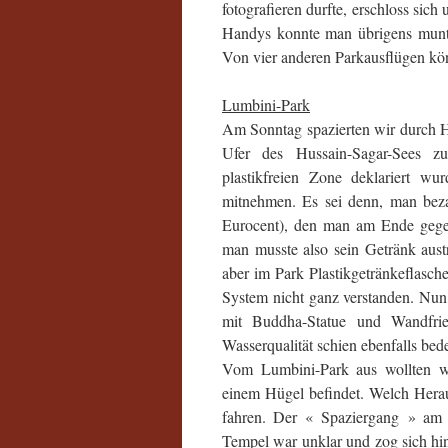
fotografieren durfte, erschloss sich 
Handys konnte man übrigens munte
Von vier anderen Parkausflügen könn
Lumbini-Park
Am Sonntag spazierten wir durch H
Ufer des Hussain-Sagar-Sees
plastikfreien Zone deklariert wu
mitnehmen. Es sei denn, man beza
Eurocent), den man am Ende gegen
man musste also sein Getränk aust
aber im Park Plastikgetränkeflasch
System nicht ganz verstanden. Nun
mit Buddha-Statue und Wandfri
Wasserqualität schien ebenfalls bede
Vom Lumbini-Park aus wollten 
einem Hügel befindet. Welch Hera
fahren. Der « Spaziergang » am 
Tempel war unklar und zog sich hin