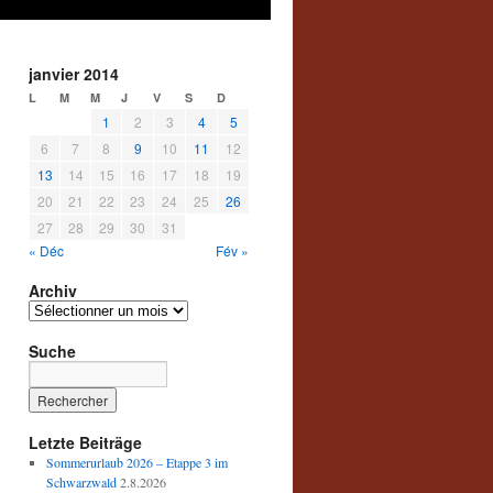
janvier 2014
L
M
M
J
V
S
D
1
2
3
4
5
6
7
8
9
10
11
12
13
14
15
16
17
18
19
20
21
22
23
24
25
26
27
28
29
30
31
« Déc
Fév »
Archiv
Archiv
Suche
Letzte Beiträge
Sommerurlaub 2026 – Etappe 3 im
Schwarzwald
2.8.2026