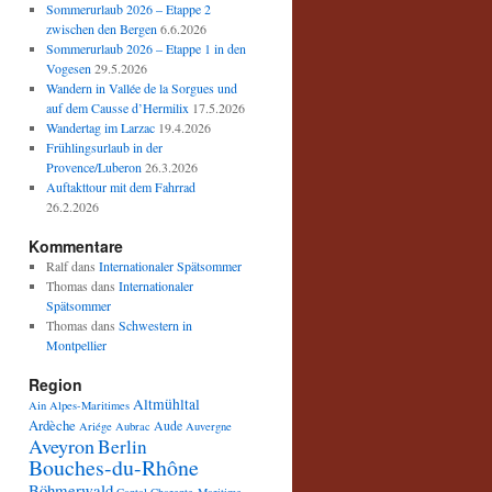
Sommerurlaub 2026 – Etappe 2
zwischen den Bergen
6.6.2026
Sommerurlaub 2026 – Etappe 1 in den
Vogesen
29.5.2026
Wandern in Vallée de la Sorgues und
auf dem Causse d’Hermilix
17.5.2026
Wandertag im Larzac
19.4.2026
Frühlingsurlaub in der
Provence/Luberon
26.3.2026
Auftakttour mit dem Fahrrad
26.2.2026
Kommentare
Ralf
dans
Internationaler Spätsommer
Thomas
dans
Internationaler
Spätsommer
Thomas
dans
Schwestern in
Montpellier
Region
Altmühltal
Ain
Alpes-Maritimes
Ardèche
Aude
Ariége
Aubrac
Auvergne
Aveyron
Berlin
Bouches-du-Rhône
Böhmerwald