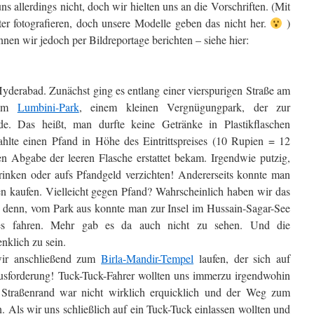
uns allerdings nicht, doch wir hielten uns an die Vorschriften. (Mit
r fotografieren, doch unsere Modelle geben das nicht her.
)
en wir jedoch per Bildreportage berichten – siehe hier:
yderabad. Zunächst ging es entlang einer vierspurigen Straße am
 zum
Lumbini-Park
, einem kleinen Vergnügungpark, der zur
rde. Das heißt, man durfte keine Getränke in Plastikflaschen
hlte einen Pfand in Höhe des Eintrittspreises (10 Rupien = 12
 Abgabe der leeren Flasche erstattet bekam. Irgendwie putzig,
rinken oder aufs Pfandgeld verzichten! Andererseits konnte man
en kaufen. Vielleicht gegen Pfand? Wahrscheinlich haben wir das
 denn, vom Park aus konnte man zur Insel im Hussain-Sagar-See
es fahren. Mehr gab es da auch nicht zu sehen. Und die
nklich zu sein.
wir anschließend zum
Birla-Mandir-Tempel
laufen, der sich auf
usforderung! Tuck-Tuck-Fahrer wollten uns immerzu irgendwohin
Straßenrand war nicht wirklich erquicklich und der Weg zum
. Als wir uns schließlich auf ein Tuck-Tuck einlassen wollten und