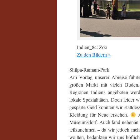
Indien_8c: Zoo
Zu den Bildern »
Shilpa-Ramam-Park
Am Vortag unserer Abreise führ
großen Markt mit vielen Buden, 
Regionen Indiens angeboten werd
lokale Spezialitäten. Doch leider 
gesparte Geld konnten wir stattdes
Kleidung für Neue erstehen.
A
Museumsdorf. Auch fand nebenan ge
teilzunehmen – da wir jedoch mehr
wollten, bedankten wir uns höflic