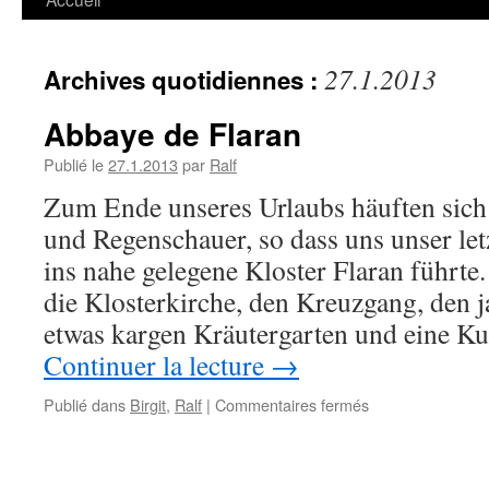
27.1.2013
Archives quotidiennes :
Abbaye de Flaran
Publié le
27.1.2013
par
Ralf
Zum Ende unseres Urlaubs häuften sic
und Regenschauer, so dass uns unser let
ins nahe gelegene Kloster Flaran führte.
die Klosterkirche, den Kreuzgang, den j
etwas kargen Kräutergarten und eine K
Continuer la lecture
→
sur
Publié dans
Birgit
,
Ralf
|
Commentaires fermés
Abbaye
de
Flaran