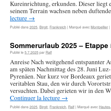
Kureinrichtung, erkunden. Dieser liegt 
seinem Terrain wachsen neben duften
lecture
→
Publié dans
2025
,
Birgit
,
Frankreich
|
Marqué avec
Montpellier
|
Sommerurlaub 2025 – Etappe 
Publié le
5.7.2025
par
Ralf
Anreise Nach weitgehend entspannter Au
am späten Nachmittag des 28. Juni Luz-
Pyrenäen. Nur kurz vor Bordeaux geriet
veritablen Stau, den wir durch Vororts
versuchten. Dabei gerieten wir in den
Continuer la lecture
→
Publié dans
2025
,
Birgit
,
Frankreich
,
Ralf
|
Marqué avec
Hautes