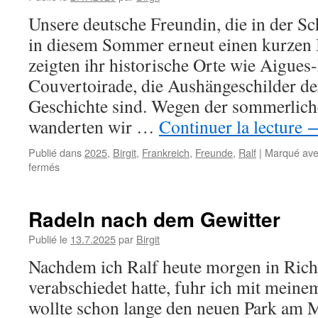
Unsere deutsche Freundin, die in der Sch
in diesem Sommer erneut einen kurzen 
zeigten ihr historische Orte wie Aigue
Couvertoirade, die Aushängeschilder de
Geschichte sind. Wegen der sommerlic
wanderten wir …
Continuer la lecture
Publié dans
2025
,
Birgit
,
Frankreich
,
Freunde
,
Ralf
|
Marqué av
sur
fermés
Unterwegs
mit
Andrea
Radeln nach dem Gewitter
Publié le
13.7.2025
par
Birgit
Nachdem ich Ralf heute morgen in Ric
verabschiedet hatte, fuhr ich mit meinem
wollte schon lange den neuen Park am M