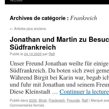
Frankreich
Archives de catégorie :
←
Articles plus anciens
Jonathan und Martin zu Besuc
Südfrankreich
Publié le
24.10.2025
par
Ralf
Unser Freund Jonathan weilte für einig
Südfrankreich. Da boten sich zwei gem
Während Birgit bei Karin war, begab i
und fuhr mit Jonathan und seinem Freu
Diese Kleinstadt …
Continuer la lectur
Publié dans
2025
,
Birgit
,
Frankreich
,
Freunde
,
Ralf
|
Marqué av
sur
Commentaires fermés