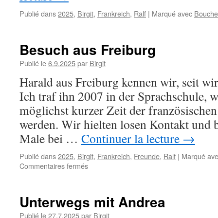
Publié dans
2025
,
Birgit
,
Frankreich
,
Ralf
|
Marqué avec
Bouche
Besuch aus Freiburg
Publié le
6.9.2025
par
Birgit
Harald aus Freiburg kennen wir, seit wir
Ich traf ihn 2007 in der Sprachschule, w
möglichst kurzer Zeit der französische
werden. Wir hielten losen Kontakt und 
Male bei …
Continuer la lecture
→
Publié dans
2025
,
Birgit
,
Frankreich
,
Freunde
,
Ralf
|
Marqué av
sur
Commentaires fermés
Besuch
aus
Freiburg
Unterwegs mit Andrea
Publié le
27.7.2025
par
Birgit