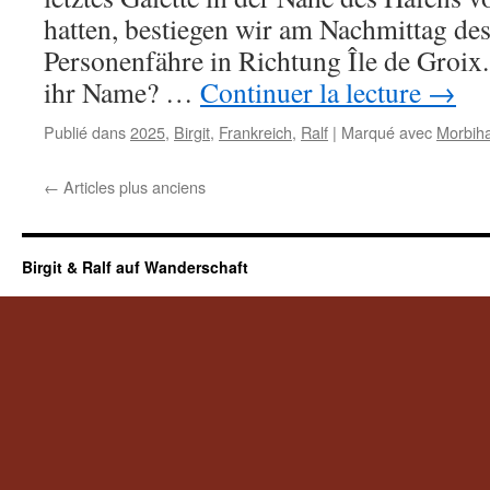
hatten, bestiegen wir am Nachmittag des
Personenfähre in Richtung Île de Groi
ihr Name? …
Continuer la lecture
→
Publié dans
2025
,
Birgit
,
Frankreich
,
Ralf
|
Marqué avec
Morbih
←
Articles plus anciens
Birgit & Ralf auf Wanderschaft