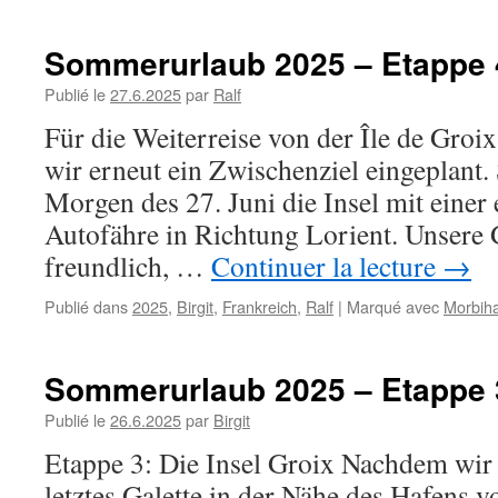
Sommerurlaub 2025 – Etappe 
Publié le
27.6.2025
par
Ralf
Für die Weiterreise von der Île de Groix
wir erneut ein Zwischenziel eingeplant.
Morgen des 27. Juni die Insel mit einer
Autofähre in Richtung Lorient. Unsere 
freundlich, …
Continuer la lecture
→
Publié dans
2025
,
Birgit
,
Frankreich
,
Ralf
|
Marqué avec
Morbih
Sommerurlaub 2025 – Etappe 
Publié le
26.6.2025
par
Birgit
Etappe 3: Die Insel Groix Nachdem wir 
letztes Galette in der Nähe des Hafens v