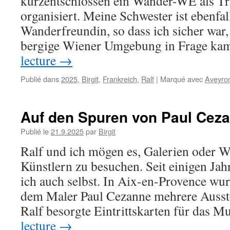
kurzentschlossen ein Wander-WE als Tr
organisiert. Meine Schwester ist ebenfall
Wanderfreundin, so dass ich sicher war,
bergige Wiener Umgebung in Frage k
lecture
→
Publié dans
2025
,
Birgit
,
Frankreich
,
Ralf
|
Marqué avec
Aveyro
Auf den Spuren von Paul Cez
Publié le
21.9.2025
par
Birgit
Ralf und ich mögen es, Galerien oder W
Künstlern zu besuchen. Seit einigen Ja
ich auch selbst. In Aix-en-Provence wu
dem Maler Paul Cezanne mehrere Ausst
Ralf besorgte Eintrittskarten für das
lecture
→