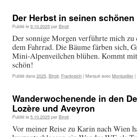
Jonathan
und
Martin
Der Herbst in seinen schöne
zu
Besuch
Publié le
9.10.2025
par
Birgit
in
Der sonnige Morgen verführte mich zu 
Südfrankreich
dem Fahrrad. Die Bäume färben sich, Gr
Mini-Alpenveilchen blühen. Kommt mit h
schön!
Publié dans
2025
,
Birgit
,
Frankreich
|
Marqué avec
Montpellier
|
Wanderwochenende in den De
Lozère und Aveyron
Publié le
5.10.2025
par
Birgit
Vor meiner Reise zu Karin nach Wien ha