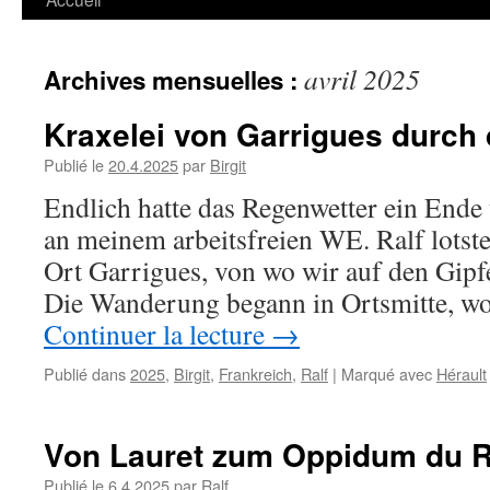
avril 2025
Archives mensuelles :
Kraxelei von Garrigues durch 
Publié le
20.4.2025
par
Birgit
Endlich hatte das Regenwetter ein Ende
an meinem arbeitsfreien WE. Ralf lotste
Ort Garrigues, von wo wir auf den Gipfe
Die Wanderung begann in Ortsmitte, w
Continuer la lecture
→
Publié dans
2025
,
Birgit
,
Frankreich
,
Ralf
|
Marqué avec
Hérault
Von Lauret zum Oppidum du 
Publié le
6.4.2025
par
Ralf