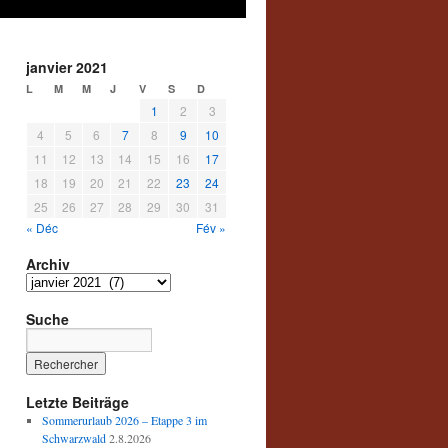
janvier 2021
L
M
M
J
V
S
D
1
2
3
4
5
6
7
8
9
10
11
12
13
14
15
16
17
18
19
20
21
22
23
24
25
26
27
28
29
30
31
« Déc
Fév »
Archiv
Archiv
Suche
Letzte Beiträge
Sommerurlaub 2026 – Etappe 3 im
Schwarzwald
2.8.2026