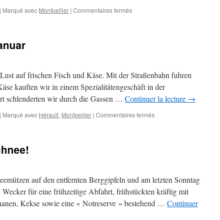
sur
|
Marqué avec
Montpellier
|
Commentaires fermés
Die
Fünf-
Park-
anuar
Runde
oder
Der
grüne
ust auf frischen Fisch und Käse. Mit der Straßenbahn fuhren
Gürtel
äse kauften wir in einem Spezialitätengeschäft in der
von
rt schlenderten wir durch die Gassen …
Continuer la lecture
→
Montpellier
sur
|
Marqué avec
Hérault
,
Montpellier
|
Commentaires fermés
Ein
Wochenende
im
chnee!
Januar
eemützen auf den entfernten Berggipfeln und am letzten Sonntag
 Wecker für eine frühzeitige Abfahrt, frühstückten kräftig mit
nanen, Kekse sowie eine « Notreserve » bestehend …
Continuer