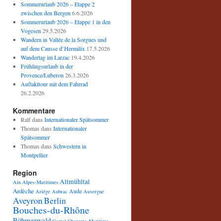
Sommerurlaub 2026 – Etappe 2
zwischen den Bergen
6.6.2026
Sommerurlaub 2026 – Etappe 1 in den
Vogesen
29.5.2026
Wandern in Vallée de la Sorgues und
auf dem Causse d’Hermilix
17.5.2026
Wandertag im Larzac
19.4.2026
Frühlingsurlaub in der
Provence/Luberon
26.3.2026
Auftakttour mit dem Fahrrad
26.2.2026
Kommentare
Ralf
dans
Internationaler Spätsommer
Thomas
dans
Internationaler
Spätsommer
Thomas
dans
Schwestern in
Montpellier
Region
Altmühltal
Ain
Alpes-Maritimes
Ardèche
Aude
Ariége
Aubrac
Auvergne
Aveyron
Berlin
Bouches-du-Rhône
Böhmerwald