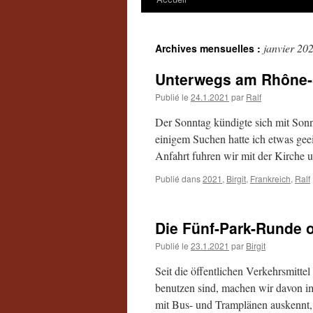
janvier 20
Archives mensuelles :
Unterwegs am Rhône-
Publié le
24.1.2021
par
Ralf
Der Sonntag kündigte sich mit Sonn
einigem Suchen hatte ich etwas ge
Anfahrt fuhren wir mit der Kirche 
Publié dans
2021
,
Birgit
,
Frankreich
,
Ralf
Die Fünf-Park-Runde o
Publié le
23.1.2021
par
Birgit
Seit die öffentlichen Verkehrsmitte
benutzen sind, machen wir davon imm
mit Bus- und Tramplänen auskennt,