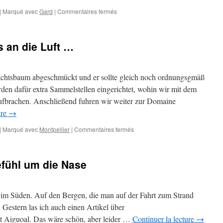
sur
|
Marqué avec
Gard
|
Commentaires fermés
Hurra,
wir
waren
 an die Luft …
im
Schnee!
chtsbaum abgeschmückt und er sollte gleich noch ordnungsgmäß
rden dafür extra Sammelstellen eingerichtet, wohin wir mit dem
brachen. Anschließend fuhren wir weiter zur Domaine
ure
→
sur
|
Marqué avec
Montpellier
|
Commentaires fermés
Koebniks
müssen
raus
efühl um die Nase
an
die
Luft
…
ch im Süden. Auf den Bergen, die man auf der Fahrt zum Strand
 Gestern las ich auch einen Artikel über
Aiguoal. Das wäre schön, aber leider …
Continuer la lecture
→