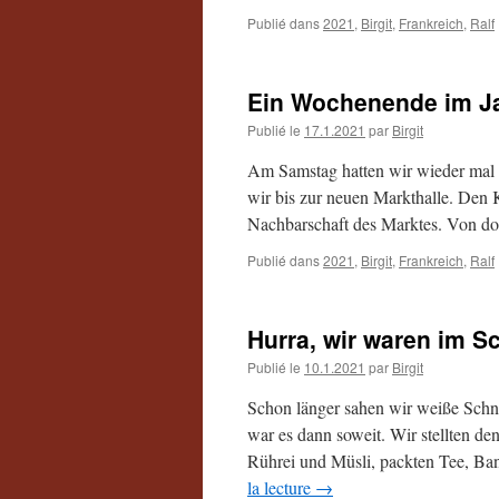
Publié dans
2021
,
Birgit
,
Frankreich
,
Ralf
Ein Wochenende im J
Publié le
17.1.2021
par
Birgit
Am Samstag hatten wir wieder mal L
wir bis zur neuen Markthalle. Den K
Nachbarschaft des Marktes. Von do
Publié dans
2021
,
Birgit
,
Frankreich
,
Ralf
Hurra, wir waren im S
Publié le
10.1.2021
par
Birgit
Schon länger sahen wir weiße Schn
war es dann soweit. Wir stellten den
Rührei und Müsli, packten Tee, Ba
la lecture
→