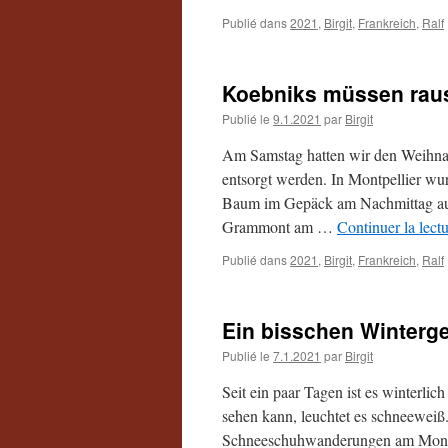
Publié dans
2021
,
Birgit
,
Frankreich
,
Ralf
Koebniks müssen raus
Publié le
9.1.2021
par
Birgit
Am Samstag hatten wir den Weihna
entsorgt werden. In Montpellier wu
Baum im Gepäck am Nachmittag auf
Grammont am …
Continuer la lect
Publié dans
2021
,
Birgit
,
Frankreich
,
Ralf
Ein bisschen Winterg
Publié le
7.1.2021
par
Birgit
Seit ein paar Tagen ist es winterli
sehen kann, leuchtet es schneeweiß.
Schneeschuhwanderungen am Mont 