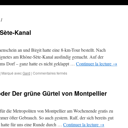
21
Sète-Kanal
enschein an und Birgit hatte eine 8-km-Tour bestellt. Nach
eignetes am Rhône-Sète-Kanal ausfindig gemacht. Auf der
ums Dorf – ganz hatte es nicht geklappt …
Continuer la lecture
→
sur
|
Marqué avec
Gard
|
Commentaires fermés
Unterwegs
am
Rhône-
der Der grüne Gürtel von Montpellier
Sète-
Kanal
l für die Metropoliten von Montpellier am Wochenende gratis zu
er öfter Gebrauch. So auch gestern. Ralf, der sich bereits gut
 hatte für uns eine Runde durch …
Continuer la lecture
→