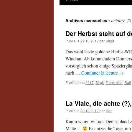
octobre 20
Archives mensuelles :
Der Herbst steht auf d
Publié le
29.10.2017
par
Birgit
Das wohl letzte goldene Herbst-WE 
Wind an. Ab kommendem Donnerstag
vorsorglich schon einige Spaziergä
nach …
Continuer la lecture
→
Publié dans
2017
,
Birgit
,
Frankreich
,
Ralf
La Viale, die achte (?)
Publié le
23.10.2017
par
Ralf
Kaum waren wir aus Deutschland zu
Matte ».
Er nutzte die Tage, um