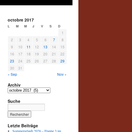
octobre 2017
L
M
M
J
V
S
D
1
2
3
4
5
6
7
8
9
10
11
12
13
14
15
16
17
18
19
20
21
22
23
24
25
26
27
28
29
30
31
« Sep
Nov »
Archiv
Archiv
Suche
Letzte Beiträge
Sommerurlaub 2026 – Etappe 3 im