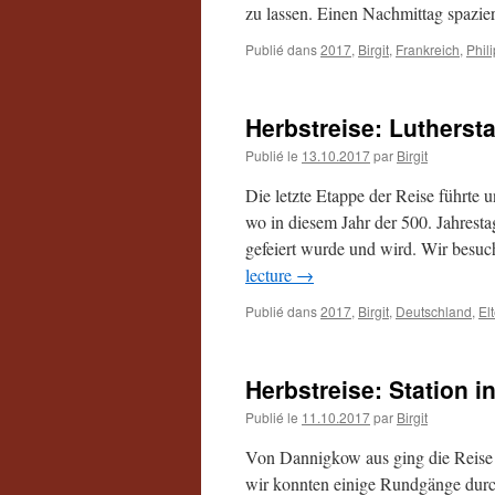
zu lassen. Einen Nachmittag spazie
Publié dans
2017
,
Birgit
,
Frankreich
,
Phil
Herbstreise: Lutherst
Publié le
13.10.2017
par
Birgit
Die letzte Etappe der Reise führte 
wo in diesem Jahr der 500. Jahrest
gefeiert wurde und wird. Wir besu
lecture
→
Publié dans
2017
,
Birgit
,
Deutschland
,
El
Herbstreise: Station in
Publié le
11.10.2017
par
Birgit
Von Dannigkow aus ging die Reise w
wir konnten einige Rundgänge durc