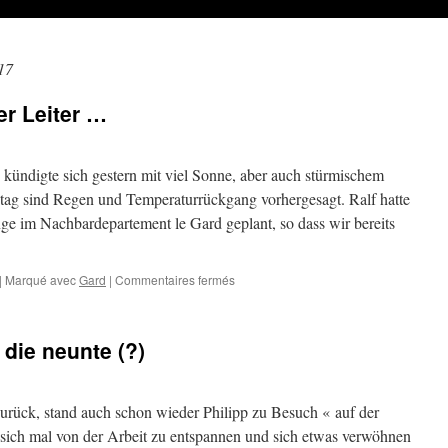
17
er Leiter …
kündigte sich gestern mit viel Sonne, aber auch stürmischem
 sind Regen und Temperaturrückgang vorhergesagt. Ralf hatte
nge im Nachbardepartement le Gard geplant, so dass wir bereits
sur
|
Marqué avec
Gard
|
Commentaires fermés
Der
Herbst
steht
, die neunte (?)
auf
der
Leiter
…
rück, stand auch schon wieder Philipp zu Besuch « auf der
 sich mal von der Arbeit zu entspannen und sich etwas verwöhnen