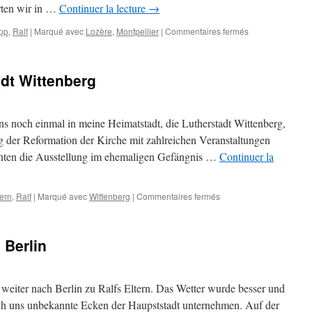
rten wir in …
Continuer la lecture
→
sur
ipp
,
Ralf
|
Marqué avec
Lozère
,
Montpellier
|
Commentaires fermés
La
Viale,
die
adt Wittenberg
achte
(?),
die
neunte
uns noch einmal in meine Heimatstadt, die Lutherstadt Wittenberg,
(?)
ag der Reformation der Kirche mit zahlreichen Veranstaltungen
chten die Ausstellung im ehemaligen Gefängnis …
Continuer la
sur
tern
,
Ralf
|
Marqué avec
Wittenberg
|
Commentaires fermés
Herbstreise:
Lutherstadt
Wittenberg
 Berlin
eiter nach Berlin zu Ralfs Eltern. Das Wetter wurde besser und
h uns unbekannte Ecken der Haupststadt unternehmen. Auf der