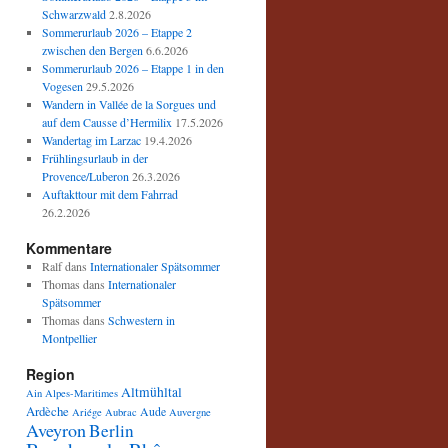
Schwarzwald
2.8.2026
Sommerurlaub 2026 – Etappe 2
zwischen den Bergen
6.6.2026
Sommerurlaub 2026 – Etappe 1 in den
Vogesen
29.5.2026
Wandern in Vallée de la Sorgues und
auf dem Causse d’Hermilix
17.5.2026
Wandertag im Larzac
19.4.2026
Frühlingsurlaub in der
Provence/Luberon
26.3.2026
Auftakttour mit dem Fahrrad
26.2.2026
Kommentare
Ralf
dans
Internationaler Spätsommer
Thomas
dans
Internationaler
Spätsommer
Thomas
dans
Schwestern in
Montpellier
Region
Altmühltal
Ain
Alpes-Maritimes
Ardèche
Aude
Ariége
Aubrac
Auvergne
Aveyron
Berlin