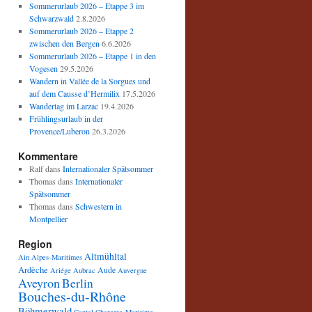
Sommerurlaub 2026 – Etappe 3 im
Schwarzwald
2.8.2026
Sommerurlaub 2026 – Etappe 2
zwischen den Bergen
6.6.2026
Sommerurlaub 2026 – Etappe 1 in den
Vogesen
29.5.2026
Wandern in Vallée de la Sorgues und
auf dem Causse d’Hermilix
17.5.2026
Wandertag im Larzac
19.4.2026
Frühlingsurlaub in der
Provence/Luberon
26.3.2026
Kommentare
Ralf
dans
Internationaler Spätsommer
Thomas
dans
Internationaler
Spätsommer
Thomas
dans
Schwestern in
Montpellier
Region
Altmühltal
Ain
Alpes-Maritimes
Ardèche
Aude
Ariége
Aubrac
Auvergne
Aveyron
Berlin
Bouches-du-Rhône
Böhmerwald