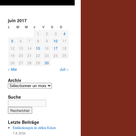
juin 2017
L
M
M
J
V
S
D
1
2
3
4
5
6
7
8
9
10
11
12
13
14
15
16
17
18
19
20
21
22
23
24
25
26
27
28
29
30
« Mai
Juil »
Archiv
Archiv
Suche
Letzte Beiträge
Entdeckungen in stillen Ecken
7.8.2026