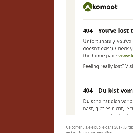
Ce contenu a été publié dans
2017
,
Birgit
en favoris avec
ce permalien
.