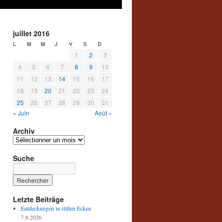
juillet 2016
L
M
M
J
V
S
D
1
2
3
4
5
6
7
8
9
10
11
12
13
14
15
16
17
18
19
20
21
22
23
24
25
26
27
28
29
30
31
« Juin
Août »
Archiv
Archiv
Suche
Letzte Beiträge
Entdeckungen in stillen Ecken
7.8.2026