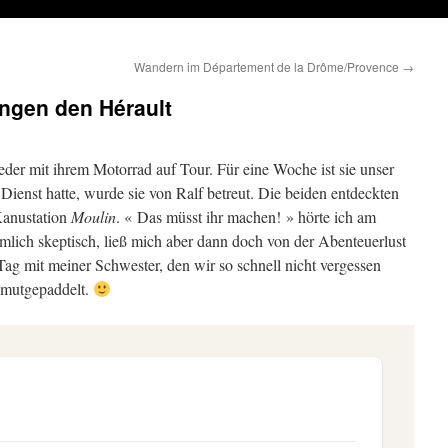
Wandern im Département de la Drôme/Provence
→
ingen den Hérault
eder mit ihrem Motorrad auf Tour. Für eine Woche ist sie unser
ienst hatte, wurde sie von Ralf betreut. Die beiden entdeckten
Kanustation
Moulin
. « Das müsst ihr machen! » hörte ich am
lich skeptisch, ließ mich aber dann doch von der Abenteuerlust
Tag mit meiner Schwester, den wir so schnell nicht vergessen
 mutgepaddelt.