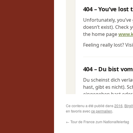
Ce contenu a été publié dans
2016
,
Birgit
en favoris avec
ce permalien
.
←
Tour de France zum Nationalfeiertag