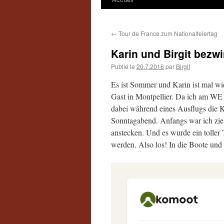
←
Tour de France zum Nationalfeiertag
Karin und Birgit bezw
Publié le
20.7.2016
par
Birgit
Es ist Sommer und Karin ist mal wi
Gast in Montpellier. Da ich am WE D
dabei während eines Ausflugs die 
Sonntagabend. Anfangs war ich ziem
anstecken. Und es wurde ein toller 
werden. Also los! In die Boote und