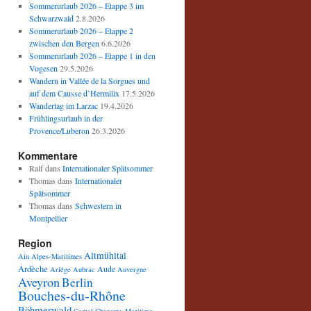
Sommerurlaub 2026 – Etappe 3 im
Schwarzwald
2.8.2026
Sommerurlaub 2026 – Etappe 2
zwischen den Bergen
6.6.2026
Sommerurlaub 2026 – Etappe 1 in den
Vogesen
29.5.2026
Wandern in Vallée de la Sorgues und
auf dem Causse d’Hermilix
17.5.2026
Wandertag im Larzac
19.4.2026
Frühlingsurlaub in der
Provence/Luberon
26.3.2026
Kommentare
Ralf
dans
Internationaler Spätsommer
Thomas
dans
Internationaler
Spätsommer
Thomas
dans
Schwestern in
Montpellier
Region
Altmühltal
Ain
Alpes-Maritimes
Ardèche
Aude
Ariége
Aubrac
Auvergne
Aveyron
Berlin
Bouches-du-Rhône
Böhmerwald