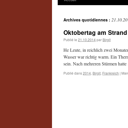
21.10.20
Archives quotidiennes :
Oktobertag am Strand
Publié le
21.10.2014
par
Birgit
He Leute, in reichlich zwei Monat
Wasser war richtig warm. Ein Therm
sein. Nach mehreren Stürmen hatte
Publié dans
2014
,
Birgit
,
Frankreich
|
Mar