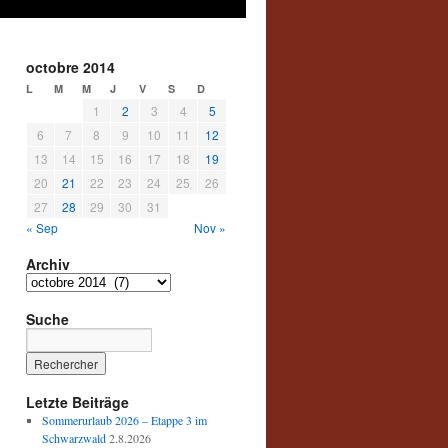
octobre 2014
L
M
M
J
V
S
D
1
2
3
4
5
6
7
8
9
10
11
12
13
14
15
16
17
18
19
20
21
22
23
24
25
26
27
28
29
30
31
« Sep
Nov »
Archiv
Archiv
Suche
Letzte Beiträge
Sommerurlaub 2026 – Etappe 3 im
Schwarzwald
2.8.2026