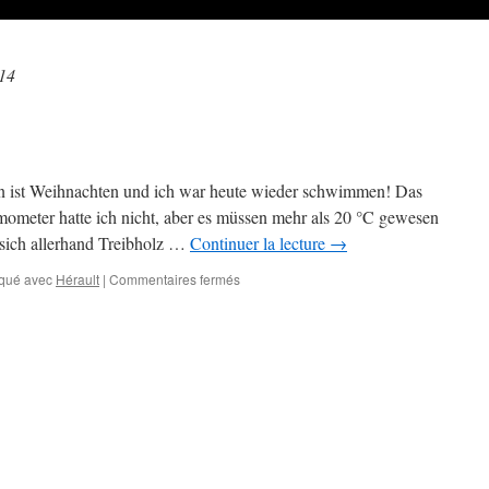
14
en ist Weihnachten und ich war heute wieder schwimmen! Das
ometer hatte ich nicht, aber es müssen mehr als 20 °C gewesen
 sich allerhand Treibholz …
Continuer la lecture
→
sur
qué avec
Hérault
|
Commentaires fermés
Oktobertag
am
Strand