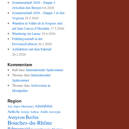
Sommerurlaub 2026 – Etappe 2
zwischen den Bergen
6.6.2026
Sommerurlaub 2026 – Etappe 1 in den
Vogesen
29.5.2026
Wandern in Vallée de la Sorgues und
auf dem Causse d’Hermilix
17.5.2026
Wandertag im Larzac
19.4.2026
Frühlingsurlaub in der
Provence/Luberon
26.3.2026
Auftakttour mit dem Fahrrad
26.2.2026
Kommentare
Ralf
dans
Internationaler Spätsommer
Thomas
dans
Internationaler
Spätsommer
Thomas
dans
Schwestern in
Montpellier
Region
Altmühltal
Ain
Alpes-Maritimes
Ardèche
Aude
Ariége
Aubrac
Auvergne
Aveyron
Berlin
Bouches-du-Rhône
Böhmerwald