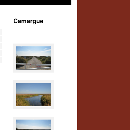
Camargue
Durchgang verboten!
In der Camargue