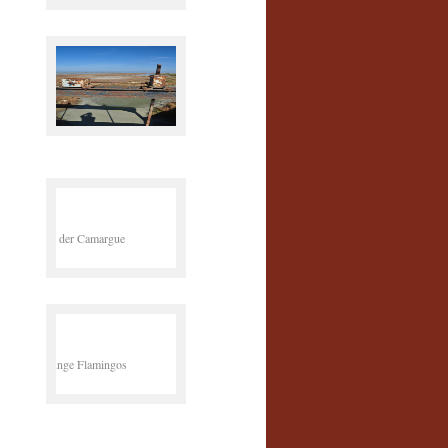
Mal wieder ein
Außerirdischer
In der Camargue
Junge Flamingos