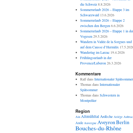
die Schweiz
8.8.2026
Sommerurlaub 2026 – Etappe 3 im
Schwarzwald
13.6.2026
Sommerurlaub 2026 – Etappe 2
zwischen den Bergen
6.6.2026
Sommerurlaub 2026 – Etappe 1 in de
Vogesen
29.5.2026
Wandern in Vallée de la Sorgues und
auf dem Causse d’Hermilix
17.5.202
Wandertag im Larzac
19.4.2026
Frühlingsurlaub in der
Provence/Luberon
26.3.2026
Kommentare
Ralf
dans
Internationaler Spätsommer
Thomas
dans
Internationaler
Spätsommer
Thomas
dans
Schwestern in
Montpellier
Region
Altmühltal
Ardèche
Ain
Ariége
Aubrac
Aveyron
Berlin
Aude
Auvergne
Bouches-du-Rhône