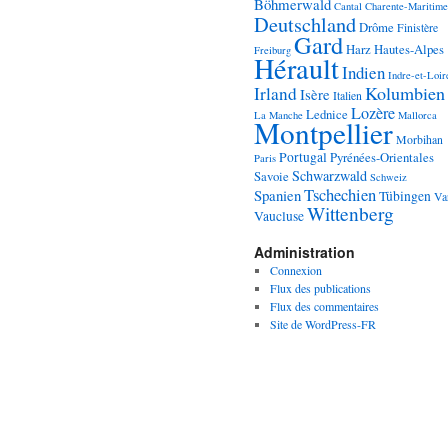
Böhmerwald
Cantal
Charente-Maritime
Deutschland
Drôme
Finistère
Gard
Harz
Hautes-Alpes
Freiburg
Hérault
Indien
Indre-et-Loir
Kolumbien
Irland
Isère
Italien
Lozère
Lednice
La Manche
Mallorca
Montpellier
Morbihan
Portugal
Pyrénées-Orientales
Paris
Schwarzwald
Savoie
Schweiz
Tschechien
Spanien
Tübingen
Va
Wittenberg
Vaucluse
Administration
Connexion
Flux des publications
Flux des commentaires
Site de WordPress-FR