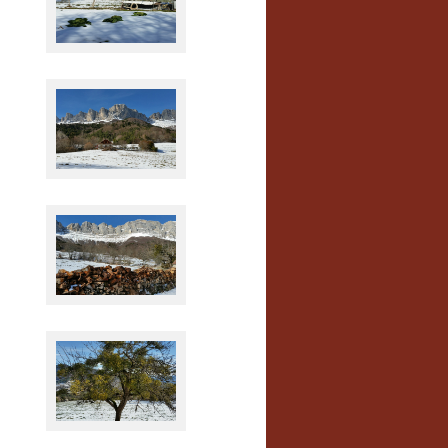
Winterkohl
PseudoKofel
Felswand
Mistelbaum