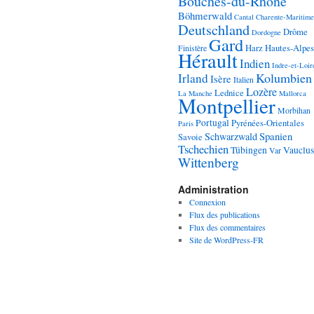
Bouches-du-Rhône
Böhmerwald
Cantal
Charente-Maritime
Deutschland
Drôme
Dordogne
Gard
Harz
Hautes-Alpes
Finistère
Hérault
Indien
Indre-et-Loir
Kolumbien
Irland
Isère
Italien
Lozère
Lednice
La Manche
Mallorca
Montpellier
Morbihan
Portugal
Pyrénées-Orientales
Paris
Spanien
Schwarzwald
Savoie
Tschechien
Tübingen
Vauclus
Var
Wittenberg
Administration
Connexion
Flux des publications
Flux des commentaires
Site de WordPress-FR