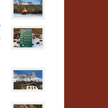
Winterfreundin
n
6
Das darf man nicht!
Felsen: Die zwei
Schwestern