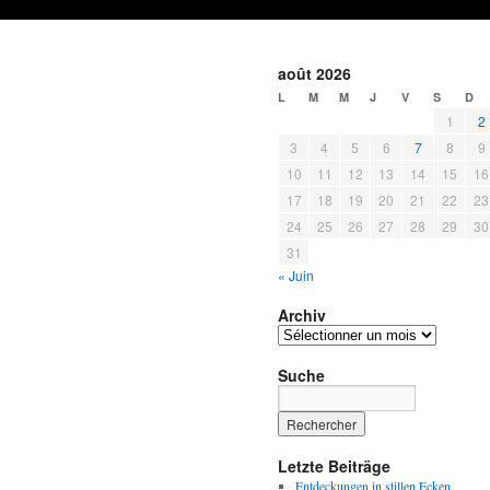
août 2026
L
M
M
J
V
S
D
1
2
3
4
5
6
7
8
9
10
11
12
13
14
15
16
17
18
19
20
21
22
23
24
25
26
27
28
29
30
31
« Juin
Archiv
Archiv
Suche
Letzte Beiträge
Entdeckungen in stillen Ecken