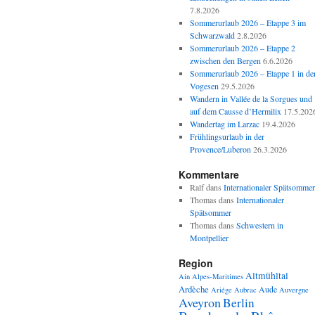
7.8.2026
Sommerurlaub 2026 – Etappe 3 im
Schwarzwald
2.8.2026
Sommerurlaub 2026 – Etappe 2
zwischen den Bergen
6.6.2026
Sommerurlaub 2026 – Etappe 1 in de
Vogesen
29.5.2026
Wandern in Vallée de la Sorgues und
auf dem Causse d’Hermilix
17.5.202
Wandertag im Larzac
19.4.2026
Frühlingsurlaub in der
Provence/Luberon
26.3.2026
Kommentare
Ralf
dans
Internationaler Spätsommer
Thomas
dans
Internationaler
Spätsommer
Thomas
dans
Schwestern in
Montpellier
Region
Altmühltal
Ain
Alpes-Maritimes
Ardèche
Aude
Ariége
Aubrac
Auvergne
Aveyron
Berlin