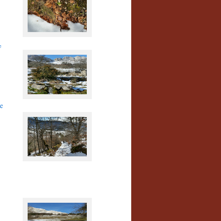
Tapferes Primelchen
e
PseudoDolomiten
e
winterlicher Hohlweg